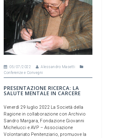
k
05/07/2022
Alessandro Masetti
Conferenze e Convegni
PRESENTAZIONE RICERCA: LA
SALUTE MENTALE IN CARCERE
Venerdì 29 luglio 2022 La Società della
Ragione in collaborazione con Archivio
Sandro Margara, Fondazione Giovanni
Michelucci e AVP – Associazione
Volontariato Penitenziario, promuove la