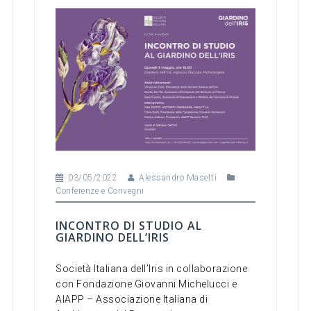
b
n
vi
o
di
o
k
03/05/2022
Alessandro Masetti
Conferenze e Convegni
INCONTRO DI STUDIO AL
GIARDINO DELL’IRIS
Società Italiana dell’Iris in collaborazione
con Fondazione Giovanni Michelucci e
AIAPP – Associazione Italiana di