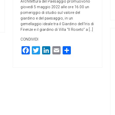
Architettura del Paesaggio promuovono
giovedì 5 maggio 2022 alle ore 16.00 un
pomeriggio di studio sul valore del
giardino e del paesaggio, in un
gemellaggio ideale tra il Giardino dell’Iris di
Firenze e il giardino di Villa “Il Roseto” a […]
CONDIVIDI
F
T
Li
E
C
a
wi
n
m
o
c
tt
ke
ai
n
e
er
dI
l
di
b
n
vi
o
di
o
k