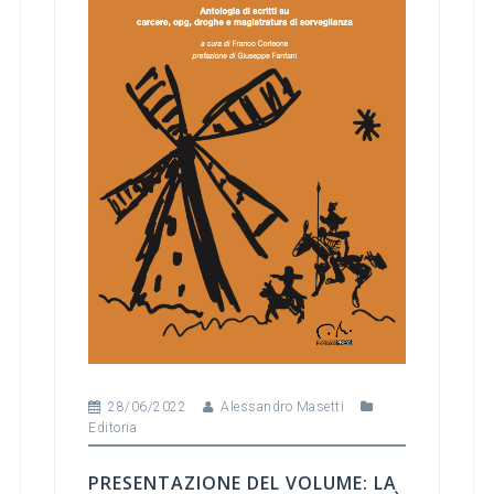
o
k
28/06/2022
Alessandro Masetti
Editoria
PRESENTAZIONE DEL VOLUME: LA