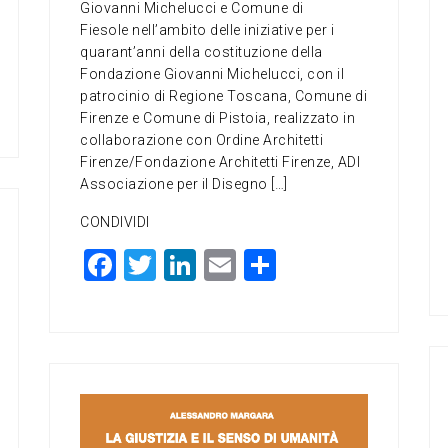
Giovanni Michelucci e Comune di
Fiesole nell’ambito delle iniziative per i
quarant’anni della costituzione della
Fondazione Giovanni Michelucci, con il
patrocinio di Regione Toscana, Comune di
Firenze e Comune di Pistoia, realizzato in
collaborazione con Ordine Architetti
Firenze/Fondazione Architetti Firenze, ADI
Associazione per il Disegno […]
CONDIVIDI
F
T
Li
E
C
a
wi
n
m
o
c
tt
ke
ai
n
e
er
dI
l
di
b
n
vi
o
di