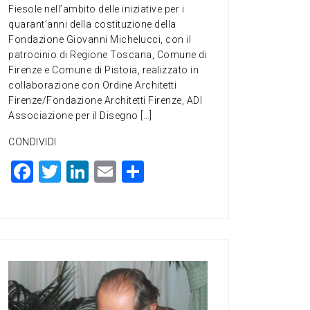
Fiesole nell’ambito delle iniziative per i
quarant’anni della costituzione della
Fondazione Giovanni Michelucci, con il
patrocinio di Regione Toscana, Comune di
Firenze e Comune di Pistoia, realizzato in
collaborazione con Ordine Architetti
Firenze/Fondazione Architetti Firenze, ADI
Associazione per il Disegno […]
CONDIVIDI
F
T
Li
E
C
a
wi
n
m
o
c
tt
ke
ai
n
e
er
dI
l
di
b
n
vi
o
di
o