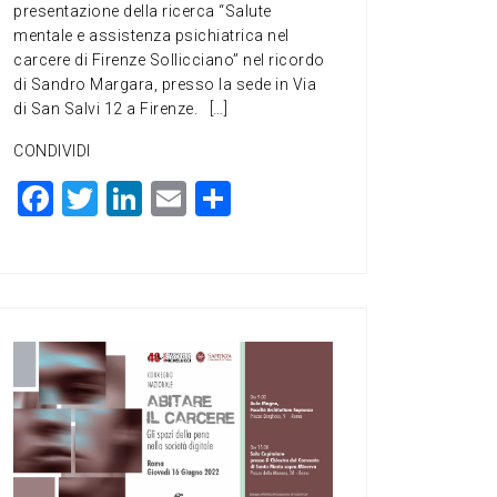
presentazione della ricerca “Salute
mentale e assistenza psichiatrica nel
carcere di Firenze Sollicciano” nel ricordo
di Sandro Margara, presso la sede in Via
di San Salvi 12 a Firenze. […]
CONDIVIDI
F
T
Li
E
C
a
wi
n
m
o
c
tt
ke
ai
n
e
er
dI
l
di
b
n
vi
o
di
o
k