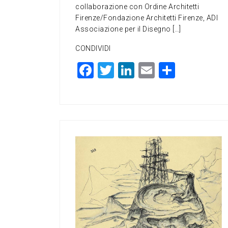
collaborazione con Ordine Architetti
Firenze/Fondazione Architetti Firenze, ADI
Associazione per il Disegno […]
CONDIVIDI
F
T
Li
E
C
a
wi
n
m
o
c
tt
ke
ai
n
e
er
dI
l
di
b
n
vi
o
di
o
k