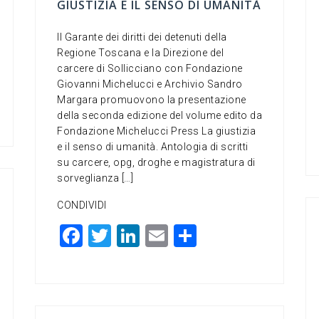
GIUSTIZIA E IL SENSO DI UMANITÀ
Il Garante dei diritti dei detenuti della
Regione Toscana e la Direzione del
carcere di Sollicciano con Fondazione
Giovanni Michelucci e Archivio Sandro
Margara promuovono la presentazione
della seconda edizione del volume edito da
Fondazione Michelucci Press La giustizia
e il senso di umanità. Antologia di scritti
su carcere, opg, droghe e magistratura di
sorveglianza […]
CONDIVIDI
F
T
Li
E
C
a
wi
n
m
o
c
tt
ke
ai
n
e
er
dI
l
di