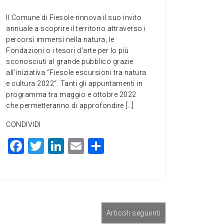
Il Comune di Fiesole rinnova il suo invito
annuale a scoprire il territorio attraverso i
percorsi immersi nella natura, le
Fondazioni o i tesori d’arte per lo più
sconosciuti al grande pubblico grazie
all’iniziativa “Fiesole escursioni tra natura
e cultura 2022“. Tanti gli appuntamenti in
programma tra maggio e ottobre 2022
che permetteranno di approfondire […]
CONDIVIDI
F
T
Li
E
C
a
wi
n
m
o
c
tt
ke
ai
n
e
er
dI
l
di
b
n
vi
Articoli seguenti