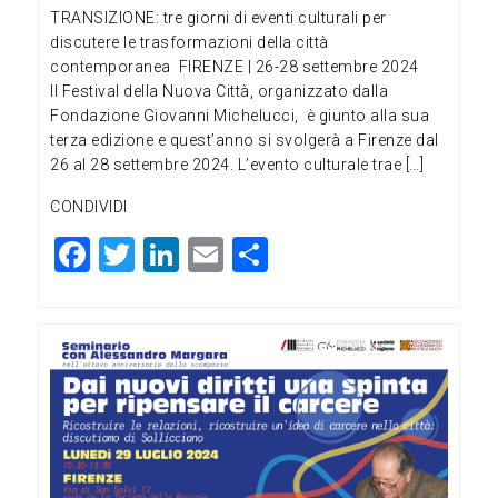
TRANSIZIONE: tre giorni di eventi culturali per
discutere le trasformazioni della città
contemporanea FIRENZE | 26-28 settembre 2024
Il Festival della Nuova Città, organizzato dalla
Fondazione Giovanni Michelucci, è giunto alla sua
terza edizione e quest’anno si svolgerà a Firenze dal
26 al 28 settembre 2024. L’evento culturale trae […]
CONDIVIDI
F
T
Li
E
C
a
wi
n
m
o
c
tt
ke
ai
n
e
er
dI
l
di
b
n
vi
o
di
o