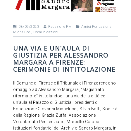
b
n
vi
o
di
o
08/09/2023
Redazione FM
Amici Fondazione
k
Michelucci
,
Comunicazioni
UNA VIA E UN’AULA DI
GIUSTIZIA PER ALESSANDRO
MARGARA A FIRENZE:
CERIMONIE DI INTITOLAZIONE
Il Comune di Firenze e il Tribunale di Firenze rendono
omaggio ad Alessandro Margara, “Magistrato
riformatore” intitolandogli una via della città ed
un’aula al Palazzo di Giustizia I presidenti di
Fondazione Giovanni Michelucci, Silvia Botti, Società
della Ragione, Grazia Zuffa, Associazione
Volontariato Penitenziario, Marcello Colocci
istituzioni fondatrici dell’Archivio Sandro Margara, in