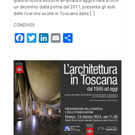
questa nuova edizione ampliata e aggiornata a oltre
un decennio dalla prima del 2011, presenta gli esiti
delle ricerche svolte in Toscana dalla […]
CONDIVIDI
F
T
Li
E
C
a
wi
n
m
o
c
tt
ke
ai
n
e
er
dI
l
di
b
n
vi
o
di
o
k