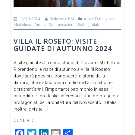
13/10/2024
Redazione FM
Amici Fondazione
Michelucci
,
Archivi
,
Comunicazioni
,
Visite guidate
VILLA IL ROSETO: VISITE
GUIDATE DI AUTUNNO 2024
Visite guidate alla casa-studio di Giovanni Michelucci
Riprendono le visite di autunno a Villa “Il Roseto”
dove sarà possibile conoscere la storia della
dimora, che è stata casa studio dell’architetto per
oltre trent’anni, l’importante patrimonio in essa
custodito e i molteplici interessi di uno dei maggiori
protagonisti dell’architettura del Novecento in Italia.
Inoltre le visite […]
CONDIVIDI
F
T
Li
E
C