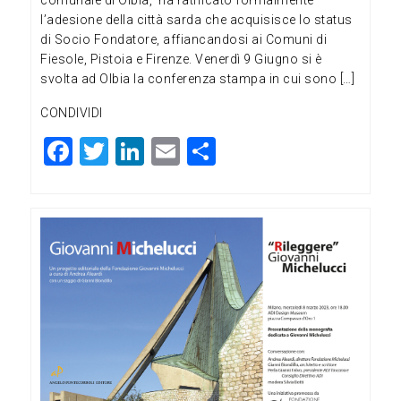
comunale di Olbia, ha ratificato formalmente
l’adesione della città sarda che acquisisce lo status
di Socio Fondatore, affiancandosi ai Comuni di
Fiesole, Pistoia e Firenze. Venerdì 9 Giugno si è
svolta ad Olbia la conferenza stampa in cui sono […]
CONDIVIDI
F
T
Li
E
C
a
wi
n
m
o
c
tt
ke
ai
n
e
er
dI
l
di
b
n
vi
o
di
o
k