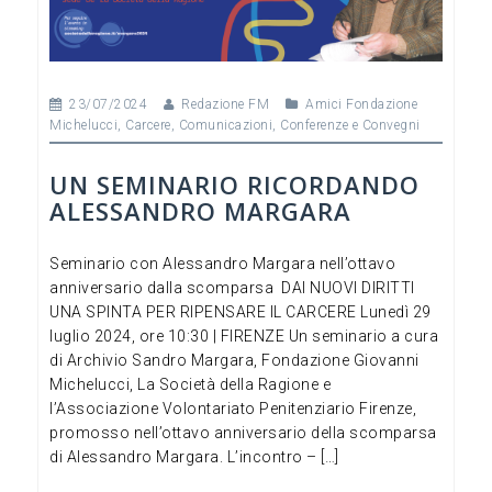
k
23/07/2024
Redazione FM
Amici Fondazione
Michelucci
,
Carcere
,
Comunicazioni
,
Conferenze e Convegni
UN SEMINARIO RICORDANDO
ALESSANDRO MARGARA
Seminario con Alessandro Margara nell’ottavo
anniversario dalla scomparsa DAI NUOVI DIRITTI
UNA SPINTA PER RIPENSARE IL CARCERE Lunedì 29
luglio 2024, ore 10:30 | FIRENZE Un seminario a cura
di Archivio Sandro Margara, Fondazione Giovanni
Michelucci, La Società della Ragione e
l’Associazione Volontariato Penitenziario Firenze,
promosso nell’ottavo anniversario della scomparsa
di Alessandro Margara. L’incontro – […]