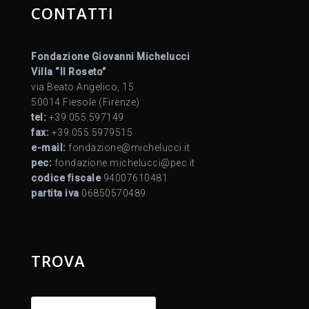
CONTATTI
Fondazione Giovanni Michelucci
Villa “Il Roseto”
via Beato Angelico, 15
50014 Fiesole (Firenze)
tel:
+39.055.597149
fax:
+39.055.5979515
e-mail:
fondazione@michelucci.it
pec:
fondazione.michelucci@pec.it
codice fiscale
94007610481
partita iva
06850570489
TROVA
Ricerca