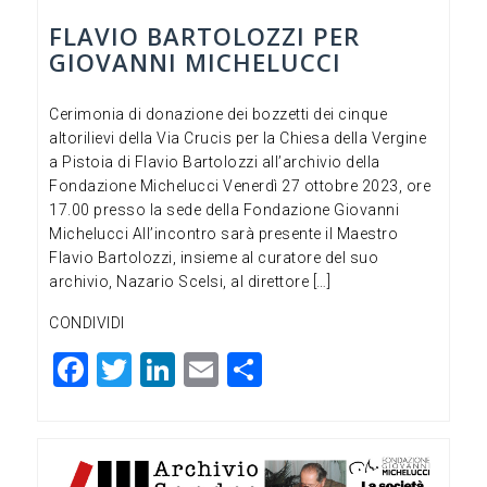
FLAVIO BARTOLOZZI PER
GIOVANNI MICHELUCCI
Cerimonia di donazione dei bozzetti dei cinque
altorilievi della Via Crucis per la Chiesa della Vergine
a Pistoia di Flavio Bartolozzi all’archivio della
Fondazione Michelucci Venerdì 27 ottobre 2023, ore
17.00 presso la sede della Fondazione Giovanni
Michelucci All’incontro sarà presente il Maestro
Flavio Bartolozzi, insieme al curatore del suo
archivio, Nazario Scelsi, al direttore […]
CONDIVIDI
F
T
Li
E
C
a
wi
n
m
o
c
tt
ke
ai
n
e
er
dI
l
di