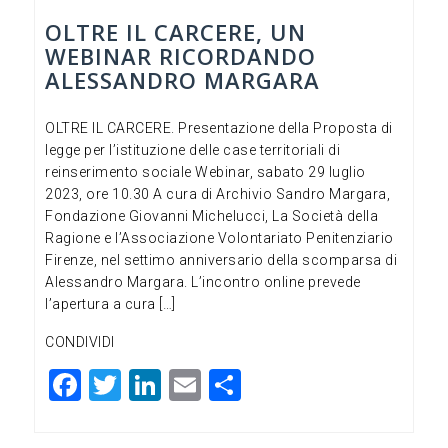
OLTRE IL CARCERE, UN
WEBINAR RICORDANDO
ALESSANDRO MARGARA
OLTRE IL CARCERE. Presentazione della Proposta di
legge per l’istituzione delle case territoriali di
reinserimento sociale Webinar, sabato 29 luglio
2023, ore 10.30 A cura di Archivio Sandro Margara,
Fondazione Giovanni Michelucci, La Società della
Ragione e l’Associazione Volontariato Penitenziario
Firenze, nel settimo anniversario della scomparsa di
Alessandro Margara. L’incontro online prevede
l’apertura a cura […]
CONDIVIDI
F
T
Li
E
C
a
wi
n
m
o