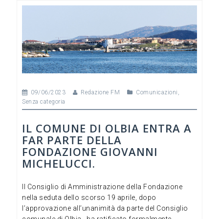
c
tt
ke
ai
n
e
er
dI
l
di
b
n
vi
o
di
o
k
09/06/2023
Redazione FM
Comunicazioni
,
Senza categoria
IL COMUNE DI OLBIA ENTRA A
FAR PARTE DELLA
FONDAZIONE GIOVANNI
MICHELUCCI.
Il Consiglio di Amministrazione della Fondazione
nella seduta dello scorso 19 aprile, dopo
l’approvazione all’unanimità da parte del Consiglio