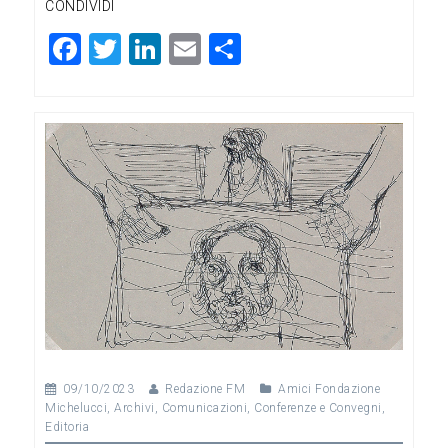
CONDIVIDI
F
T
Li
E
C
a
wi
n
m
o
c
tt
ke
ai
n
e
er
dI
l
di
b
n
vi
o
di
o
k
09/10/2023
Redazione FM
Amici Fondazione
Michelucci
,
Archivi
,
Comunicazioni
,
Conferenze e Convegni
,
Editoria