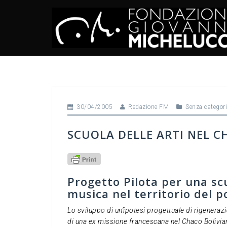
Skip
to
content
30/04/2005
Redazione FM
Senza categor
SCUOLA DELLE ARTI NEL C
Progetto Pilota per una scuo
musica nel territorio del 
Lo sviluppo di un’ipotesi progettuale di rigenerazio
di una ex missione francescana nel Chaco Bolivia