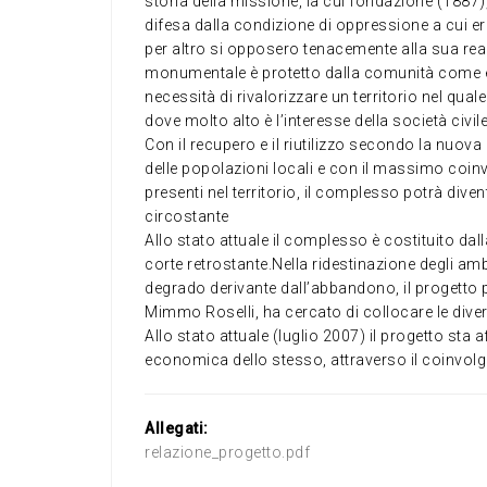
storia della missione, la cui fondazione (1887),
difesa dalla condizione di oppressione a cui e
per altro si opposero tenacemente alla sua rea
monumentale è protetto dalla comunità come ele
necessità di rivalorizzare un territorio nel qua
dove molto alto è l’interesse della società civil
Con il recupero e il riutilizzo secondo la nuova 
delle popolazioni locali e con il massimo coinvo
presenti nel territorio, il complesso potrà diven
circostante
Allo stato attuale il complesso è costituito dal
corte retrostante.Nella ridestinazione degli am
degrado derivante dall’abbandono, il progetto 
Mimmo Roselli, ha cercato di collocare le diver
Allo stato attuale (luglio 2007) il progetto sta a
economica dello stesso, attraverso il coinvolgim
Allegati:
relazione_progetto.pdf