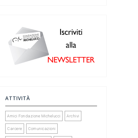
c
a
ke
tt
e
gr
dI
er
b
a
n
o
m
o
k
ATTIVITÀ
Amici Fondazione Michelucci
Archivi
Carcere
Comunicazioni