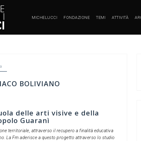
MICHELUCCI
FONDAZIONE
TEMI
ATTIVITÀ
AR
ia
HACO BOLIVIANO
la delle arti visive e della
popolo Guaranì
ne territoriale, attraverso il recupero a finalità educativa
no. La Fm aderisce a questo progetto attraverso lo studio