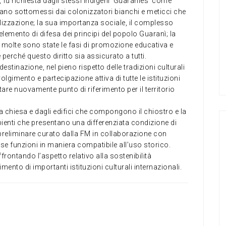
 fu richiesta dagli stessi indigeni ‘Guaranies’ come
rano sottomessi dai colonizzatori bianchi e meticci che
lizzazione; la sua importanza sociale, il complesso
mento di difesa dei principi del popolo Guaranì; la
le molte sono state le fasi di promozione educativa e
e perché questo diritto sia assicurato a tutti.
destinazione, nel pieno rispetto delle tradizioni culturali
lgimento e partecipazione attiva di tutte le istituzioni
tare nuovamente punto di riferimento per il territorio
la chiesa e dagli edifici che compongono il chiostro e la
bienti che presentano una differenziata condizione di
preliminare curato dalla FM in collaborazione con
se funzioni in maniera compatibile all’uso storico.
ffrontando l’aspetto relativo alla sostenibilità
ento di importanti istituzioni culturali internazionali.