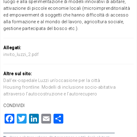
luogo e alla sperimentazione di modelli innovativi di abitare,
attivazione di piccole economie locali (microimprenditorialità
ed empowerment di soggetti che hanno difficoltà di accesso
alla formazione e al mondo del lavoro, agricoltura sociale,
gestione partecipata del bosco etc.).
Allegati:
invito_luzzi_2.pdf
Altre sul sito:
Dall’ex-ospedale Luzzi un’occasione per la città
Housing frontline. Modelli di inclusione socio-abitativa
attraverso l’autocostruzione e l’autorecupero
CONDIVIDI
F
T
Li
E
C
a
wi
n
m
o