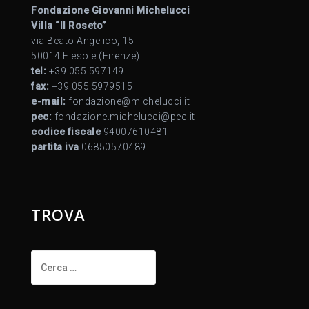
Fondazione Giovanni Michelucci
Villa “Il Roseto”
via Beato Angelico, 15
50014 Fiesole (Firenze)
tel:
+39.055.597149
fax:
+39.055.5979515
e-mail:
fondazione@michelucci.it
pec:
fondazione.michelucci@pec.it
codice fiscale
94007610481
partita iva
06850570489
TROVA
Ricerca
per: