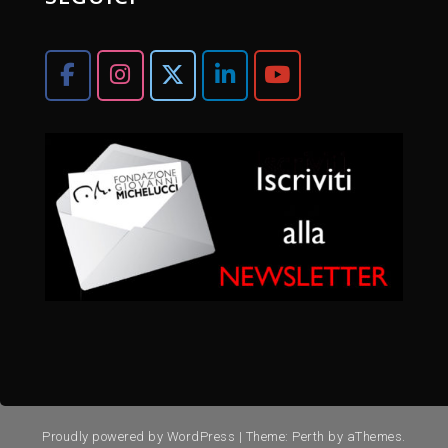
Proudly powered by WordPress
|
Theme:
Perth
by aThemes.