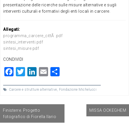
presentazione delle ricerche sulle misure alternative e sugli
interventi culturali e formativi degli enti locali in carcere.
Allegati:
programma_carcere_cittÃ .pdf
sintesi_interventi.pdf
sintesi_misure.pdf
CONDIVIDI
F
T
Li
E
C
a
wi
n
m
o
c
tt
ke
ai
n
Carcere e strutture alternative
,
Fondazione Michelucci
e
er
dI
l
di
Navigazione
b
n
vi
Finisterre. Progetto
MISSA OCKEGHEM
articoli
o
di
fotografico di Fiorella Ilario
o