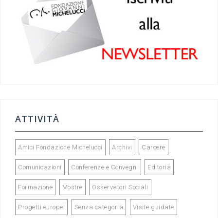
o
m
o
k
ATTIVITÀ
Amici Fondazione Michelucci
Archivi
Carcere
Comunicazioni
Conferenze e Convegni
Editoria
Formazione
Mostre
Osservatori Sociali
Progetti europei
Senza categoria
Visite guidate