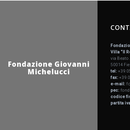
CONT
Fondazio
Villa “Il 
via Beato
Fondazione Giovanni
50014 Fie
Michelucci
tel:
+39.0
fax:
+39.0
e-mail:
fo
pec:
fond
codice fi
partita iv