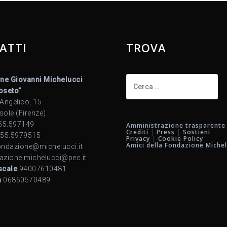
ATTI
TROVA
Ricerca
ne Giovanni Michelucci
per:
Roseto”
 Angelico, 15
sole (Firenze)
55.597149
Amministrazione trasparente
Crediti
|
Press
|
Sostieni
55.5979515
Privacy
|
Cookie Policy
Amici della Fondazione Michel
ndazione@michelucci.it
azione.michelucci@pec.it
scale
94007610481
a
06850570489