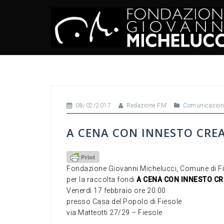
Skip
to
content
08/02/2017
Redazione FM
Comunicazion
A CENA CON INNESTO CRE
Fondazione Giovanni Michelucci, Comune di Fie
per la raccolta fondi
A CENA CON INNESTO CR
Venerdì 17 febbraio ore 20.00
presso Casa del Popolo di Fiesole
via Matteotti 27/29 – Fiesole