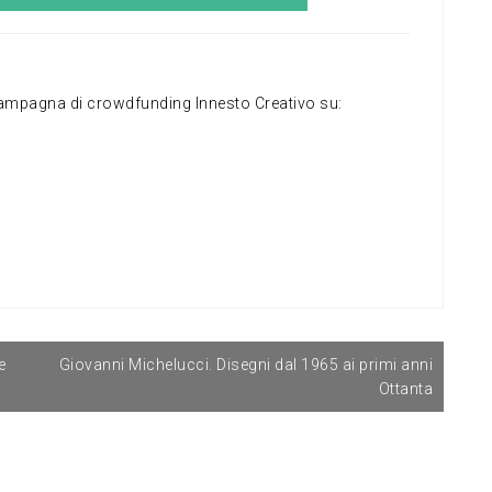
la campagna di crowdfunding Innesto Creativo su:
e
Giovanni Michelucci. Disegni dal 1965 ai primi anni
Ottanta