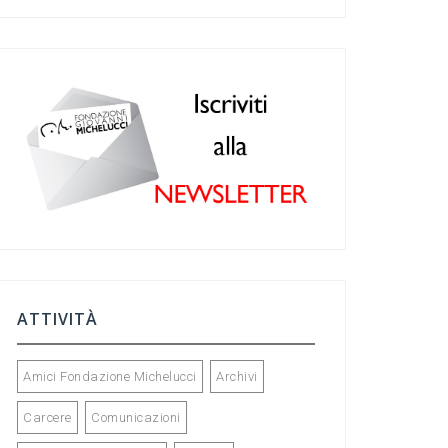
c
a
ke
tt
e
gr
dI
er
b
a
n
o
m
o
k
ATTIVITÀ
Amici Fondazione Michelucci
Archivi
Carcere
Comunicazioni