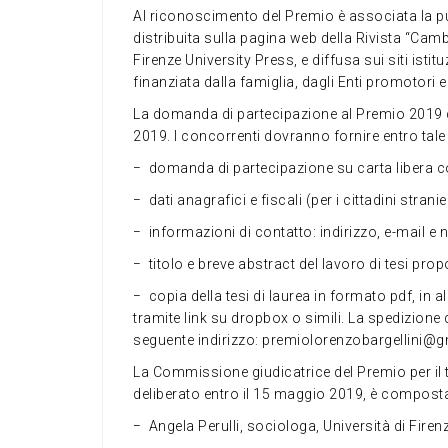
Al riconoscimento del Premio è associata la pu
distribuita sulla pagina web della Rivista “Cambi
Firenze University Press, e diffusa sui siti isti
finanziata dalla famiglia, dagli Enti promotori 
La domanda di partecipazione al Premio 2019 do
2019. I concorrenti dovranno fornire entro tal
− domanda di partecipazione su carta libera c
− dati anagrafici e fiscali (per i cittadini stran
− informazioni di contatto: indirizzo, e-mail e
− titolo e breve abstract del lavoro di tesi pro
− copia della tesi di laurea in formato pdf, in 
tramite link su dropbox o simili. La spedizione
seguente indirizzo: premiolorenzobargellini@
La Commissione giudicatrice del Premio per il tr
deliberato entro il 15 maggio 2019, è compost
− Angela Perulli, sociologa, Università di Firen