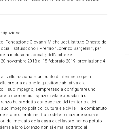
ecipazione
tto, Fondazione Giovanni Michelucci, Istituto Ernesto de
ciali istituiscono il Premio “Lorenzo Bargellini”, per
della inclusione sociale, dell’abitare e
l 20 novembre 2018 al 15 febbraio 2019, premiazione 4
a livello nazionale, un punto di riferimento per i
lla propria azione la questione abitativa e le
ato il suo impegno, sempre teso a configurare uno
ero riconosciuti spazi di vita e possibilità di
. Lorenzo ha prodotto conoscenza del territorio e dei
l suo impegno politico, culturale e civile. Ha combattuto
l’emersione di pratiche di autodeterminazione sociale.
uori dal mercato della casa e del lavoro hanno potuto
Insieme a loro Lorenzo non si è mai sottratto al