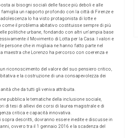
osta ai bisogni sociali delle fasce più deboli e alle
 famiglia un rapporto profondo con la città di Firenze e
l’adolescenza lo ha visto protagonista di lotte e
to come il problema abitativo costituisse sempre di più
 delle politiche urbane, fondando con altri un’ampia base
cessivamente il Movimento di Lotta per la Casa. I valori e
elle persone che in migliaia ne hanno fatto parte nel
da maestra che Lorenzo ha percorso con coerenza e
 un riconoscimento del valore del suo pensiero critico,
bitativa e la costruzione di una consapevolezza dei
tà che da tutti gli veniva attribuita.
one pubblica le tematiche della inclusione sociale,
i di tesi di allievi dei corsi di laurea magistrale e di
genza critica e capacità innovativa.
i sopra descritti, dovranno essere inedite e discusse in
re anni, ovvero tra il 1 gennaio 2016 e la scadenza del