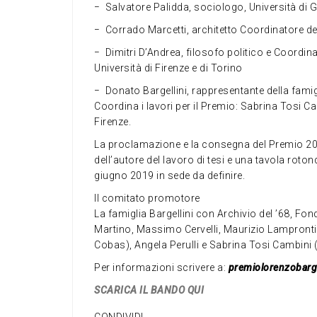
− Salvatore Palidda, sociologo, Università di
− Corrado Marcetti, architetto Coordinatore de
− Dimitri D’Andrea, filosofo politico e Coordin
Università di Firenze e di Torino
− Donato Bargellini, rappresentante della famig
Coordina i lavori per il Premio: Sabrina Tosi Ca
Firenze.
La proclamazione e la consegna del Premio 20
dell’autore del lavoro di tesi e una tavola rot
giugno 2019 in sede da definire.
Il comitato promotore
La famiglia Bargellini con Archivio del ’68, Fo
Martino, Massimo Cervelli, Maurizio Lampront
Cobas), Angela Perulli e Sabrina Tosi Cambini (U
Per informazioni scrivere a:
premiolorenzobarg
SCARICA IL BANDO QUI
CONDIVIDI