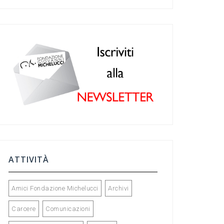
c
a
ke
tt
e
gr
dI
er
b
a
n
o
m
o
k
ATTIVITÀ
Amici Fondazione Michelucci
Archivi
Carcere
Comunicazioni