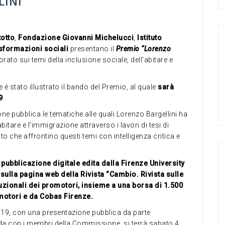
INI”
totto
,
Fondazione Giovanni Michelucci
,
Istituto
asformazioni sociali
presentano il
Premio “Lorenzo
orato sui temi della inclusione sociale, dell’abitare e
 stato illustrato il bando del Premio, al quale
sarà
9
.
one pubblica le tematiche alle quali Lorenzo Bargellini ha
abitare e l’immigrazione attraverso i lavori di tesi di
ato che affrontino questi temi con intelligenza critica e
pubblicazione digitale edita dalla Firenze University
 sulla pagina web della Rivista “Cambio. Rivista sulle
ituzionali dei promotori, insieme a una borsa di 1.500
omotori e da Cobas Firenze.
19, con una presentazione pubblica da parte
onda con i membri della Commissione, si terrà sabato 4