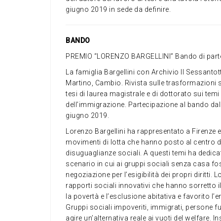
giugno 2019 in sede da definire.
BANDO
PREMIO “LORENZO BARGELLINI” Bando di part
La famiglia Bargellini con Archivio Il Sessanto
Martino, Cambio. Rivista sulle trasformazioni so
tesi di laurea magistrale e di dottorato sui temi 
dell’immigrazione. Partecipazione al bando da
giugno 2019.
Lorenzo Bargellini ha rappresentato a Firenze e 
movimenti di lotta che hanno posto al centro de
disuguaglianze sociali. A questi temi ha dedic
scenario in cui ai gruppi sociali senza casa foss
negoziazione per l’esigibilità dei propri diritti
rapporti sociali innovativi che hanno sorretto i
la povertà e l’esclusione abitativa e favorito 
Gruppi sociali impoveriti, immigrati, persone f
agire un’alternativa reale ai vuoti del welfare. 