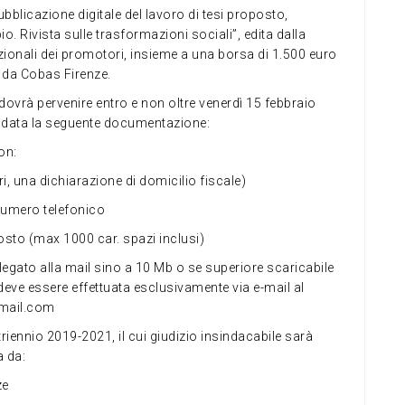
bblicazione digitale del lavoro di tesi proposto,
o. Rivista sulle trasformazioni sociali”, edita dalla
tuzionali dei promotori, insieme a una borsa di 1.500 euro
e da Cobas Firenze.
vrà pervenire entro e non oltre venerdì 15 febbraio
e data la seguente documentazione:
on:
ieri, una dichiarazione di domicilio fiscale)
 numero telefonico
posto (max 1000 car. spazi inclusi)
allegato alla mail sino a 10 Mb o se superiore scaricabile
 deve essere effettuata esclusivamente via e-mail al
gmail.com
iennio 2019-2021, il cui giudizio insindacabile sarà
a da:
ze