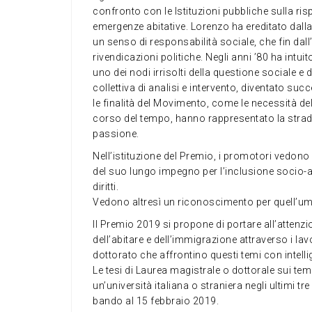
confronto con le Istituzioni pubbliche sulla risp
emergenze abitative. Lorenzo ha ereditato dalla
un senso di responsabilità sociale, che fin dal
rivendicazioni politiche. Negli anni ’80 ha intui
uno dei nodi irrisolti della questione sociale e
collettiva di analisi e intervento, diventato suc
le finalità del Movimento, come le necessità d
corso del tempo, hanno rappresentato la stra
passione.
Nell’istituzione del Premio, i promotori vedono
del suo lungo impegno per l’inclusione socio-a
diritti.
Vedono altresì un riconoscimento per quell’umani
Il Premio 2019 si propone di portare all’attenzi
dell’abitare e dell’immigrazione attraverso i lavor
dottorato che affrontino questi temi con intelli
Le tesi di Laurea magistrale o dottorale sui tem
un’università italiana o straniera negli ultimi t
bando al 15 febbraio 2019.