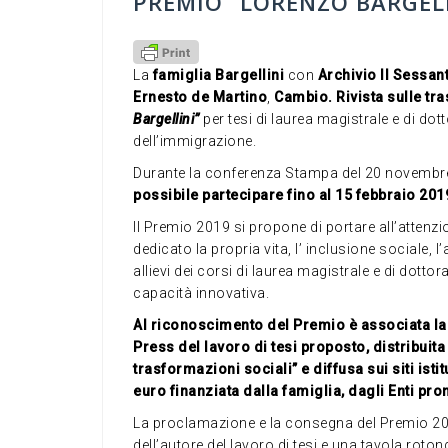
PREMIO “LORENZO BARGELL
La
famiglia Bargellini
con
Archivio Il Sessan
Ernesto de Martino
,
Cambio. Rivista sulle tr
Bargellini”
per tesi di laurea magistrale e di dott
dell’immigrazione.
Durante la conferenza Stampa del 20 novembre è
possibile partecipare fino al 15 febbraio 201
Il Premio 2019 si propone di portare all’attenzi
dedicato la propria vita, l’ inclusione sociale, l’
allievi dei corsi di laurea magistrale e di dottor
capacità innovativa.
Al riconoscimento del Premio è associata la 
Press del lavoro di tesi proposto, distribuita
trasformazioni sociali” e diffusa sui siti ist
euro finanziata dalla famiglia, dagli Enti pr
La proclamazione e la consegna del Premio 20
dell’autore del lavoro di tesi e una tavola rot