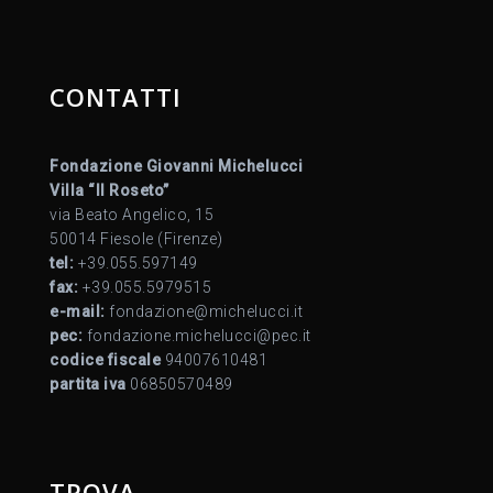
CONTATTI
Fondazione Giovanni Michelucci
Villa “Il Roseto”
via Beato Angelico, 15
50014 Fiesole (Firenze)
tel:
+39.055.597149
fax:
+39.055.5979515
e-mail:
fondazione@michelucci.it
pec:
fondazione.michelucci@pec.it
codice fiscale
94007610481
partita iva
06850570489
TROVA