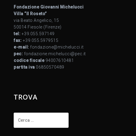
Fondazione Giovanni Michelucci
Villa “Il Roseto”
via Beato Angelico, 15
50014 Fiesole (Firenze)
tel:
+39.055.597149
fax:
+39.055.5979515
e-mail:
fondazione@michelucci.it
pec:
fondazione.michelucci@pec.it
codice fiscale
94007610481
partita iva
06850570489
TROVA
Ricerca
per: