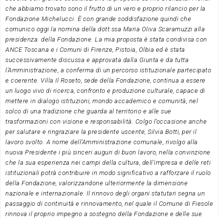
che abbiamo trovato sono il frutto di un vero e proprio rilancio per la
Fondazione Michelucci. È con grande soddisfazione quindi che
comunico oggi la nomina della dott.ssa Maria Oliva Scaramuzzi alla
presidenza. della Fondazione.
La mia proposta è stata condivisa con
ANCE Toscana e i Comuni di Firenze, Pistoia, Olbia ed è stata
successivamente discussa e approvata dalla Giunta e da tutta
l’Amministrazione, a conferma di un percorso istituzionale partecipato
e coerente.
Villa Il Roseto, sede della Fondazione, continua a essere
un luogo vivo di ricerca, confronto e produzione culturale, capace di
mettere in dialogo istituzioni, mondo accademico e comunità, nel
solco di una tradizione che guarda al territorio e alle sue
trasformazioni con visione e responsabilità.
Colgo l’occasione anche
per salutare e ringraziare la presidente uscente, Silvia Botti, per il
lavoro svolto.
A nome dell’Amministrazione comunale, rivolgo alla
nuova Presidente i più sinceri auguri di buon lavoro, nella convinzione
che la sua esperienza nei campi della cultura, dell’impresa e delle reti
istituzionali potrà contribuire in modo significativo a rafforzare il ruolo
della Fondazione, valorizzandone ulteriormente la dimensione
nazionale e internazionale.
Il rinnovo degli organi statutari segna un
passaggio di continuità e rinnovamento, nel quale il Comune di Fiesole
rinnova il proprio impegno a sostegno della Fondazione e delle sue