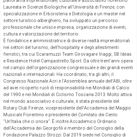
panorama imprenditoriale, culturale e associativo fiorentino.
Laureata in Scienze Biologiche all’Università di Firenze, con
specializzazione in Erboristeria e Dietologia e un master nel
settore turistico-alberghiero, ha sviluppato un percorso
professionale che unisce impresa, organizzazione di eventi,
cultura e valorizzazione del territorio.
È fondatrice e amministratrice di diverse realtà imprenditoriali
nei settori del turismo, dell’hospitality e degli allestimenti
fieristici, tra cui Scaramuzzi Team Girovagare Viaggi, SB Ideas
e Residence Hotel Campastrello Sport. Da oltre trent’anni opera
nel campo dell’organizzazione congressuale e dei grandi eventi
nazionali e internazionali. Ha coordinato, tra gli altri, il
Congresso Nazionale Acri e l’Assemblea annuale dell’ABI, oltre
ad aver ricoperto ruoli di responsabilità nei Mondiali di Calcio
del 1990 e nei Mondiali di Ciclismo Toscana 2013. Molto attiva
nel mondo associativo e culturale, è stata presidente del
Rotary Club Firenze, vicepresidente dell’Accademia del Maggio
Musicale Fiorentino e presidente del Comitato dei Cento
“Un’Italia che ci onora”. È inoltre Accademico Ordinario
dell’Accademia dei Georgofili e membro del Consiglio della
Fondazione Palazzo Strozzi. Dal 2019 siede nel Consiglio di