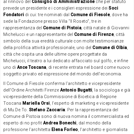
al rinnovo del
Consiglio di Amministrazione
che per statuto
prevede un presidente e i consiglieri espressione dei
Soci
Fondatori
di cui: tre nominati dal
Comune di Fiesole
, dove ha
sede la Fondazione presso Villa “Il Roseto”, tre in
rappresentanza del
Comune di Pistoia
, città natale di Giovanni
Michelucci e un rappresentante del
Comune di Firenze
, città
simbolo della sua eredità culturale con molte testimonianze
della prolifica attività professionale, uno del
Comune di Olbia
,
città che ospita una delle ultime opere progettate da
Michelucci, il teatro a lui dedicato affacciato sul golfo, e infine
uno di
Ance Toscana
, di recente entrata nel board come nuovo
soggetto privato ed espressione del mondo dell’economia.
Il Comune di Fiesole conferma l’architetto e vicepresidente
dell’Ordine Architetti Firenze
Antonio Bugatti
, la sociologa e già
vicepresidente della Commissione di Bioetica di Regione
Toscana
Mariella Orsi
, l’esperto di marketing e vicepresidente
di Mu.De.To.
Stefano Zaccaria
. Per la rappresentanza del
Comune di Pistoia sono di nuova nomina il commercialista ed
esperto di no profit
Andrea Bonechi
, dal mondo della
professione l’architetta
Elena Forleo
, l’architetto e giornalista