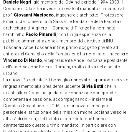
Daniele Negri
, già membro del CdA nel periodo 1994-2003. Il
Comune di Olbia ha invece rinnovato il mandato d’incarico al
prof.
Giovanni Maciocco
, ingegnere e architetto, Professore
Emerito dell’Università di Sassari e fondatore della Facoltà di
architettura di Alghero. Il Comune di Firenze ha nominato
l’architetto
Paolo Pinarelli
, con lunga esperienza nella
pubblica amministrazione e membro del direttivo di INU
Toscana. Ance Toscana infine, primo soggetto privato ad
entrare nel Consiglio della Fondazione ha nominato l’ingegnere
Vincenzo Di Nardo
, vicepresidente Ance Toscana e presidente
dell’associazione Firenze Domani, molto attiva nel dibattito
urbano.
La nuova Presidente e il Consiglio rinnovato esprimono un vivo
ringraziamento alla presidente uscente
Silvia Botti
che in
questi ultimi 4 anni ha guidato la Fondazione con grande
competenza e passione, accompagnando ‒ insieme al
Comitato Scientifico e il CdA ‒ un rinnovato impegno
personale e istituzionale della mission michelucciana verso le
attività di ricerca, di dibattito e confronto che hanno
caratterizzato questo ultimo mandato, in particolare con
l’istituzione del Festival de La Nuova Città, quest’anno alla