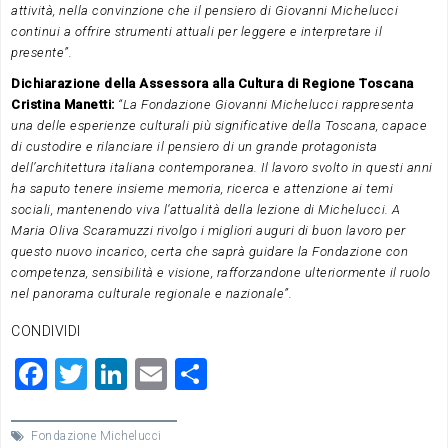
attività, nella convinzione che il pensiero di Giovanni Michelucci
continui a offrire strumenti attuali per leggere e interpretare il
presente”.
Dichiarazione della Assessora alla Cultura di Regione Toscana
Cristina Manetti:
“La Fondazione Giovanni Michelucci rappresenta
una delle esperienze culturali più significative della Toscana, capace
di custodire e rilanciare il pensiero di un grande protagonista
dell’architettura italiana contemporanea. Il lavoro svolto in questi anni
ha saputo tenere insieme memoria, ricerca e attenzione ai temi
sociali, mantenendo viva l’attualità della lezione di Michelucci. A
Maria Oliva Scaramuzzi rivolgo i migliori auguri di buon lavoro per
questo nuovo incarico, certa che saprà guidare la Fondazione con
competenza, sensibilità e visione, rafforzandone ulteriormente il ruolo
nel panorama culturale regionale e nazionale”.
CONDIVIDI
F
T
Li
E
C
a
wi
n
m
o
c
tt
ke
ai
n
Fondazione Michelucci