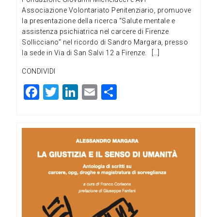
Associazione Volontariato Penitenziario, promuove
la presentazione della ricerca “Salute mentale e
assistenza psichiatrica nel carcere di Firenze
Sollicciano” nel ricordo di Sandro Margara, presso
la sede in Via di San Salvi 12 a Firenze. […]
CONDIVIDI
F
T
Li
E
C
a
wi
n
m
o
c
tt
ke
ai
n
e
er
dI
l
di
b
n
vi
o
di
o
k