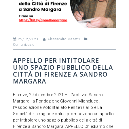
o
k
29/12/2021
Alessandro Masetti
Comunicazioni
APPELLO PER INTITOLARE
UNO SPAZIO PUBBLICO DELLA
CITTÀ DI FIRENZE A SANDRO
MARGARA
Firenze, 29 dicembre 2021 – L’Archivio Sandro
Margara, la Fondazione Giovanni Michelucci,
l’Associazione Volontariato Penitenziario e La
Società della ragione onlus promuovono un appello
per intitolare uno spazio pubblico della città di
Firenze a Sandro Margara. APPELLO Chiediamo che