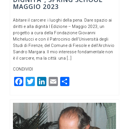
MAGGIO 2023
Abitare il carcere: i luoghi della pena. Dare spazio ai
diritti e alla dignità I Edizione – Maggio 2023, un
progetto a cura della Fondazione Giovanni
Michelucci e con il Patrocinio dell’Università degli
Studi di Firenze, del Comune di Fiesole e dell’Archivio
Sandro Margara. Il mio interesse fondamentale non
è il carcere, ma la città: una […]
CONDIVIDI
F
T
Li
E
C
a
wi
n
m
o
c
tt
ke
ai
n
e
er
dI
l
di
b
n
vi
o
di