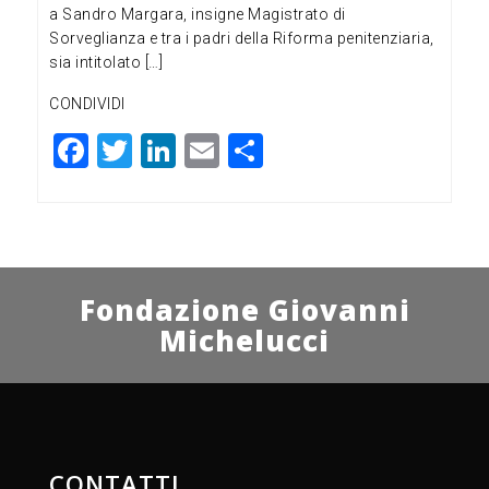
a Sandro Margara, insigne Magistrato di
Sorveglianza e tra i padri della Riforma penitenziaria,
sia intitolato […]
CONDIVIDI
F
T
Li
E
C
a
wi
n
m
o
c
tt
ke
ai
n
e
er
dI
l
di
b
n
vi
Fondazione Giovanni
o
di
Michelucci
o
k
CONTATTI