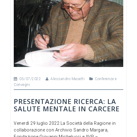
o
k
05/07/2022
Alessandro Masetti
Conferenze e
Convegni
PRESENTAZIONE RICERCA: LA
SALUTE MENTALE IN CARCERE
Venerdì 29 luglio 2022 La Società della Ragione in
collaborazione con Archivio Sandro Margara,
Fondazione Giovanni Michelucci e AVP –