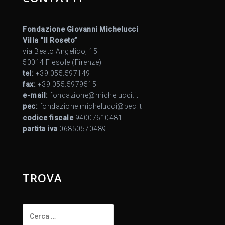
Fondazione Giovanni Michelucci
Villa “Il Roseto”
via Beato Angelico, 15
50014 Fiesole (Firenze)
tel:
+39.055.597149
fax:
+39.055.5979515
e-mail:
fondazione@michelucci.it
pec:
fondazione.michelucci@pec.it
codice fiscale
94007610481
partita iva
06850570489
TROVA
Ricerca
per: