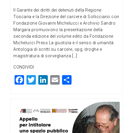
Il Garante dei diritti dei detenuti della Regione
Toscana e la Direzione del carcere di Sollicciano con
Fondazione Giovanni Michelucci e Archivio Sandro
Margara promuovono la presentazione della
seconda edizione del volume edito da Fondazione
Michelucci Press La giustizia e il senso di umanità.
Antologia di scritti su carcere, opg, droghe e
magistratura di sorveglianza […]
CONDIVIDI
F
T
Li
E
C
a
wi
n
m
o
c
tt
ke
ai
n
e
er
dI
l
di
b
n
vi
o
di