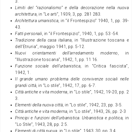
3.
Limiti del “razionalismo” e della decorazione nella nuova
architettura
, in “Le arti”, 1939, 3, pp. 281 283.
Architettura umanistica
, in “il Frontespizio” 1940, 1, pp. 39-
43.
Fatti personali
, in “il Frontespizio”, 1940, 1, pp. 53 -54.
Tradizione della casa italiana
, in “Illustrazione toscana e
dell’Etruria”, maggio 1941, pp. 5-12.
Nuovi orientamenti dell’arredamento moderno
, in
“Illustrazione toscana”, 1942, 1, pp. 11 16.
Funzione sociale dell’urbanistica
, in “Critica fascista”,
1942, 1.
Il grande umano problema delle convivenze sociali nelle
grandi città
, in “Lo stile”, 1942, 17, pp. 6-7.
Città antiche e vita moderna
, in “Lo stile”, 1942, 19-20, pp. 2
3.
Elementi della nuova città
, in “Lo stile”, 1942, 23, pp. 3-5.
Città antiche e vita moderna
, in “Lo stile”, 1943, 26, pp. 2-3
Principi e funzioni dell’urbanistica. Urbanistica e politica,
in
“Lo Stile”, 1943, 28, pp. 2 5.
Elementi di città nuova
, in “Lo stile”, 1943, 30, pp. 3 4.