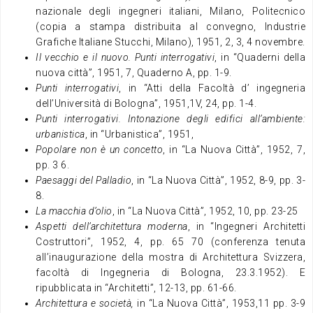
nazionale degli ingegneri italiani, Milano, Politecnico
(copia a stampa distribuita al convegno, Industrie
Grafiche Italiane Stucchi, Milano), 1951, 2, 3, 4 novembre.
Il vecchio e il nuovo. Punti interrogativi
, in “Quaderni della
nuova città”, 1951, 7, Quaderno A, pp. 1-9.
Punti interrogativi
, in “Atti della Facoltà d’ ingegneria
dell’Università di Bologna”, 1951,1V, 24, pp. 1-4.
Punti interrogativi. Intonazione degli edifici all’ambiente:
urbanistica
, in “Urbanistica”, 1951,
Popolare non è un concetto
, in “La Nuova Città”, 1952, 7,
pp. 3 6.
Paesaggi del Palladio
, in “La Nuova Città”, 1952, 8-9, pp. 3-
8.
La macchia d’olio
, in “La Nuova Città”, 1952, 10, pp. 23-25
Aspetti dell’architettura moderna
, in “Ingegneri Architetti
Costruttori”, 1952, 4, pp. 65 70 (conferenza tenuta
all’inaugurazione della mostra di Architettura Svizzera,
facoltà di Ingegneria di Bologna, 23.3.1952). E
ripubblicata in “Architetti”, 12-13, pp. 61-66.
Architettura e società,
in “La Nuova Città”, 1953,11 pp. 3-9