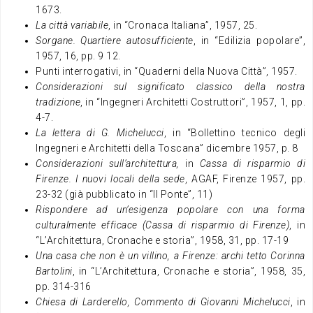
1673.
La città variabile
, in “Cronaca Italiana”, 1957, 25.
Sorgane. Quartiere autosufficiente
, in “Edilizia popolare”,
1957, 16, pp. 9 12.
Punti interrogativi, in “Quaderni della Nuova Città”, 1957.
Considerazioni sul significato classico della nostra
tradizione
, in “Ingegneri Architetti Costruttori”, 1957, 1, pp.
4-7.
La lettera di G. Michelucci
, in “Bollettino tecnico degli
Ingegneri e Architetti della Toscana” dicembre 1957, p. 8
Considerazioni sull’architettura,
in
Cassa di risparmio di
Firenze. I nuovi locali della sede
, AGAF, Firenze 1957, pp.
23-32 (già pubblicato in “Il Ponte”, 11)
Rispondere ad un’esigenza popolare con una forma
culturalmente efficace (Cassa di risparmio di Firenze)
, in
“L’Architettura, Cronache e storia”, 1958, 31, pp. 17-19
Una casa che non è un villino, a Firenze: archi tetto Corinna
Bartolini
, in “L’Architettura, Cronache e storia”, 1958, 35,
pp. 314-316
Chiesa di Larderello, Commento di Giovanni Michelucci
, in