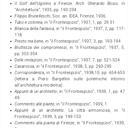
Il Golf dell’Ugolino a Firenze. Arch. Gherardo Bosio
, in
“Architettura”, 1935, pp. 193-204.
Filippo Brunelleschi
, Soc. an. IDEA, Firenze, 1936.
Tubo e colonna
, in “il Frontespizio”, 1937, 1, pp. 29 31.
Bilancia della fantasia
, in “il Frontespizio”, 1937, 2, pp. 117-
118.
Presto ma bene
, in “il Frontespizio”, 1937, 3, pp. 193-194
Bruttezza dei compromessi
, in “il Frontespizio”, 1937, 5,
pp. 353-354.
Delle imitazioni
, in “il Frontespizio”, 1937, 7, pp. 521-524.
Casarossa,
in “il Frontespizio”, 1938, 5, pp. 293-295.
Corrispondenza
, in “il Frontespizio”, 1938,10, pp. 654-655
(lettera a Piero Bargellini sulle polemiche intorno
all’architettura moderna).
Appunti di un architetto
, in “il Frontespizio”, 1939, 1, pp. 47
49.
Commento alle piante
, in “il Frontespizio”, 1939, 1.
Appunti di un architetto
. La città armoniosa, in “il
Frontespizio”, 1939, 3, pp. 149-153.
Commento alla pianta di Firenze
, in “il Frontespizio”, 1939,