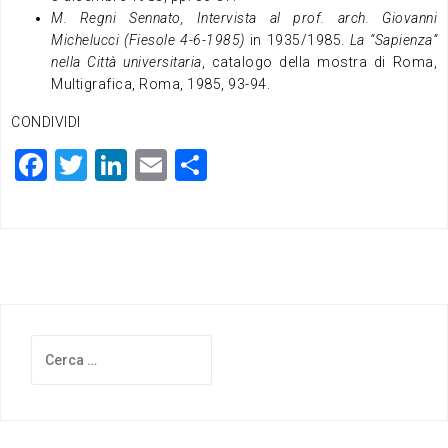
M. Regni Sennato, Intervista al prof. arch. Giovanni
Michelucci (Fiesole 4-6-1985)
in 1935/1985.
La “Sapienza”
nella Città universitaria
, catalogo della mostra di Roma,
Multigrafica, Roma, 1985, 93-94.
CONDIVIDI
F
T
Li
E
C
a
wi
n
m
o
c
tt
ke
ai
n
e
er
dI
l
di
b
n
vi
o
di
Ricerca
o
per:
k