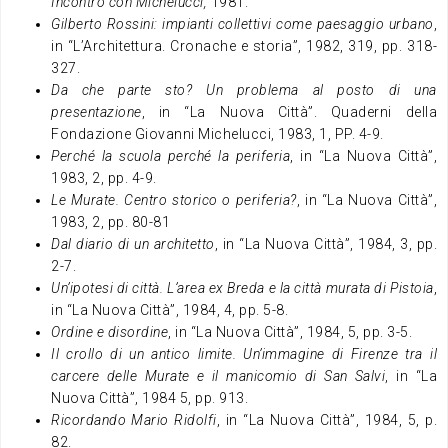
Incontro con Michelucci,
1981.
Gilberto Rossini: impianti collettivi come paesaggio urbano
,
in “L’Architettura. Cronache e storia”, 1982, 319, pp. 318-
327.
Da che parte sto? Un problema al posto di una
presentazione
, in “La Nuova Città”. Quaderni della
Fondazione Giovanni Michelucci, 1983, 1, PP. 4-9.
Perché la scuola perché la periferia
, in “La Nuova Città”,
1983, 2, pp. 4-9.
Le Murate. Centro storico o periferia?
, in “La Nuova Città”,
1983, 2, pp. 80-81
Dal diario di un architetto
, in “La Nuova Città”, 1984, 3, pp.
2-7.
Un’ipotesi di città. L’area ex Breda e la città murata di Pistoia
,
in “La Nuova Città”, 1984, 4, pp. 5-8.
Ordine e disordine
, in “La Nuova Città”, 1984, 5, pp. 3-5.
Il crollo di un antico limite. Un’immagine di Firenze tra il
carcere delle Murate e il manicomio di San Salvi
, in “La
Nuova Città”, 1984 5, pp. 913.
Ricordando Mario Ridolfi
, in “La Nuova Città”, 1984, 5, p.
82.