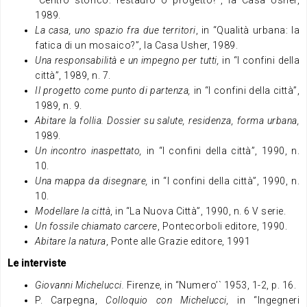
“Centro storico: restauro o progetto?”, la Casa Usher,
1989.
La casa, uno spazio fra due territori
, in “Qualità urbana: la
fatica di un mosaico?”, la Casa Usher, 1989.
Una responsabilità e un impegno per tutti,
in “I confini della
città”, 1989, n. 7.
Il progetto come punto di partenza,
in “I confini della città”,
1989, n. 9.
Abitare la follia. Dossier su salute, residenza, forma urbana,
1989.
Un incontro inaspettato,
in “I confini della città”, 1990, n.
10.
Una mappa da disegnare,
in “I confini della città”, 1990, n.
10.
Modellare la città
, in “La Nuova Città”, 1990, n. 6 V serie.
Un fossile chiamato carcere
, Pontecorboli editore, 1990.
Abitare la natura
, Ponte alle Grazie editore, 1991
Le interviste
Giovanni Michelucci.
Firenze, in “Numero’` 1953, 1-2, p. 16.
P. Carpegna,
Colloquio con Michelucci,
in “Ingegneri