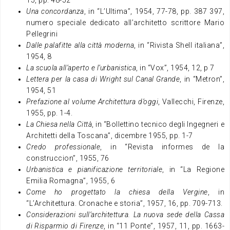
15, pp. 48-52
Una concordanza
, in “L’Ultima”, 1954, 77-78, pp. 387 397,
numero speciale dedicato all’architetto scrittore Mario
Pellegrini
Dalle palafitte alla città moderna
, in “Rivista Shell italiana”,
1954, 8
La scuola all’aperto e l’urbanistica
, in “Vox”, 1954, 12, p 7
Lettera per la casa di Wright sul Canal Grande
, in “Metron”,
1954, 51
Prefazione al volume Architettura d’oggi
, Vallecchi, Firenze,
1955, pp. 1-4.
La Chiesa nella Città
, in “Bollettino tecnico degli Ingegneri e
Architetti della Toscana”, dicembre 1955, pp. 1-7
Credo professionale
, in “Revista informes de la
construccion”, 1955, 76
Urbanistica e pianificazione territoriale
, in “La Regione
Emilia Romagna”, 1955, 6
Come ho progettato la chiesa della Vergine
, in
“L’Architettura. Cronache e storia”, 1957, 16, pp. 709-713.
Considerazioni sull’architettura. La nuova sede della Cassa
di Risparmio di Firenze
, in “11 Ponte”, 1957, 11, pp. 1663-