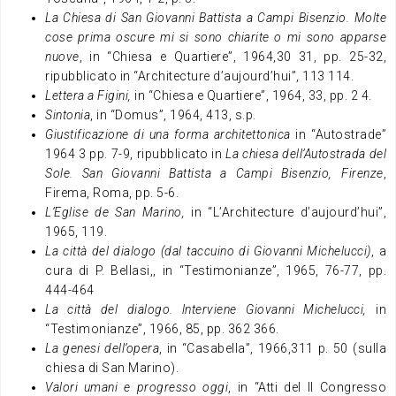
La Chiesa di San Giovanni Battista a Campi Bisenzio. Molte
cose prima oscure mi si sono chiarite o mi sono apparse
nuove
, in “Chiesa e Quartiere”, 1964,30 31, pp. 25-32,
ripubblicato in “Architecture d’aujourd’hui”, 113 114.
Lettera a Figini,
in “Chiesa e Quartiere”, 1964, 33, pp. 2 4.
Sintonia
, in “Domus”, 1964, 413, s.p.
Giustificazione di una forma architettonica
in “Autostrade”
1964 3 pp. 7-9, ripubblicato in
La chiesa dell’Autostrada del
Sole. San Giovanni Battista a Campi Bisenzio, Firenze
,
Firema, Roma, pp. 5-6.
L’Eglise de San Marino,
in “L’Architecture d’aujourd’hui”,
1965, 119.
La città del dialogo (dal taccuino di Giovanni Michelucci)
, a
cura di P. Bellasi,, in “Testimonianze”, 1965, 76-77, pp.
444-464
La città del dialogo. lnterviene Giovanni Michelucci,
in
“Testimonianze”, 1966, 85, pp. 362 366.
La genesi dell’opera
, in “Casabella”, 1966,311 p. 50 (sulla
chiesa di San Marino).
Valori umani e progresso oggi
, in “Atti del II Congresso