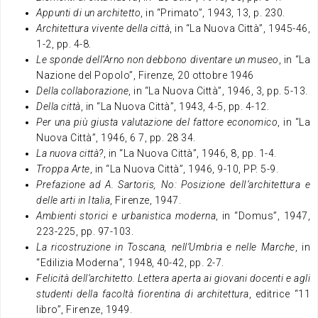
Appunti di un architetto
, in “Primato”, 1943, 13, p. 230.
Architettura vivente della città
, in “La Nuova Città”, 1945-46,
1-2, pp. 4-8.
Le sponde dell’Arno non debbono diventare un museo
, in “La
Nazione del Popolo”, Firenze, 20 ottobre 1946
Della collaborazione
, in “La Nuova Città”, 1946, 3, pp. 5-13.
Della città
, in “La Nuova Città”, 1943, 4-5, pp. 4-12.
Per una più giusta valutazione del fattore economico
, in “La
Nuova Città”, 1946, 6 7, pp. 28 34.
La nuova città?
, in “La Nuova Città”, 1946, 8, pp. 1-4.
Troppa Arte
, in “La Nuova Città”, 1946, 9-10, PP. 5-9.
Prefazione ad A. Sartoris, No: Posizione delI’architettura e
delle arti in Italia
, Firenze, 1947.
Ambienti storici e urbanistica moderna
, in “Domus”, 1947,
223-225, pp. 97-103.
La ricostruzione in Toscana, nell’Umbria e nelle Marche
, in
“Edilizia Moderna”, 1948, 40-42, pp. 2-7.
Felicità dell’architetto. Lettera aperta ai giovani docenti e agli
studenti della facoltà fiorentina di architettura
, editrice “11
libro”, Firenze, 1949.