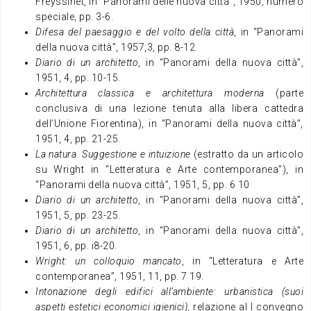
Freyssinet, in “Panorami delle nuova città”, 1950, numero
speciale, pp. 3-6.
Difesa del paesaggio e del volto della città
, in “Panorami
della nuova città”, 1957,3, pp. 8-12.
Diario di un architetto
, in “Panorami della nuova città”,
1951, 4, pp. 10-15.
Architettura classica e architettura moderna
(parte
conclusiva di una lezione tenuta alla libera cattedra
dell’Unione Fiorentina), in “Panorami della nuova città”,
1951, 4, pp. 21-25.
La natura. Suggestione e intuizione
(estratto da un articolo
su Wright in “Letteratura e Arte contemporanea”), in
“Panorami della nuova città”, 1951, 5, pp. 6 10
Diario di un architetto
, in “Panorami della nuova città”,
1951, 5, pp. 23-25.
Diario di un architetto
, in “Panorami della nuova città”,
1951, 6, pp. i8-20.
Wright: un colloquio mancato
, in “Letteratura e Arte
contemporanea”, 1951, 11, pp. 7 19.
Intonazione degli edifici all’ambiente: urbanistica (suoi
aspetti estetici economici igienici)
, relazione al I convegno