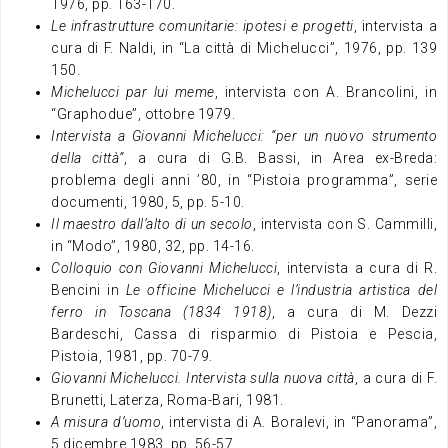
1976, pp. 163-170.
Le infrastrutture comunitarie: ipotesi e progetti
, intervista a
cura di F. Naldi, in “La città di Michelucci”, 1976, pp. 139
150.
Michelucci par lui meme
, intervista con A. Brancolini, in
“Graphodue”, ottobre 1979.
Intervista a Giovanni Michelucci: “per un nuovo strumento
della città”
, a cura di G.B. Bassi, in Area ex-Breda:
problema degli anni ’80, in “Pistoia programma”, serie
documenti, 1980, 5, pp. 5-10.
Il maestro dall’alto di un secolo
, intervista con S. Cammilli,
in “Modo”, 1980, 32, pp. 14-16.
Colloquio con Giovanni Michelucci
, intervista a cura di R.
Bencini in
Le officine Michelucci e l’industria artistica del
ferro in Toscana (1834 1918)
, a cura di M. Dezzi
Bardeschi, Cassa di risparmio di Pistoia e Pescia,
Pistoia, 1981, pp. 70-79.
Giovanni Michelucci. Intervista sulla nuova città
, a cura di F.
Brunetti, Laterza, Roma-Bari, 1981.
A misura d’uomo
, intervista di A. Boralevi, in “Panorama”,
5 dicembre 1983, pp. 56-57.