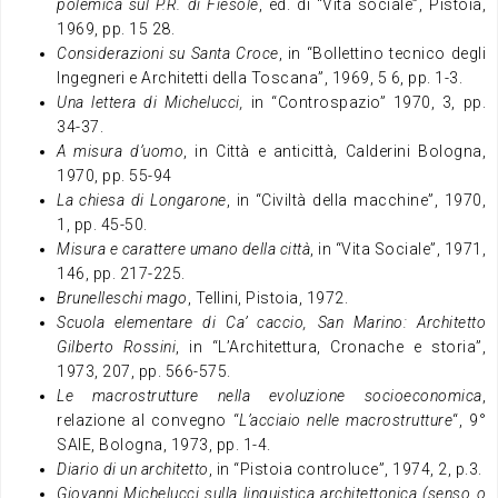
polemica sul P.R. di Fiesole
, ed. di “Vita sociale”, Pistoia,
1969, pp. 15 28.
Considerazioni su Santa Croce
, in “Bollettino tecnico degli
Ingegneri e Architetti della Toscana”, 1969, 5 6, pp. 1-3.
Una lettera di Michelucci,
in “Controspazio” 1970, 3, pp.
34-37.
A misura d’uomo
, in Città e anticittà, Calderini Bologna,
1970, pp. 55-94
La chiesa di Longarone
, in “Civiltà della macchine”, 1970,
1, pp. 45-50.
Misura e carattere umano della città
, in “Vita Sociale”, 1971,
146, pp. 217-225.
Brunelleschi mago
, Tellini, Pistoia, 1972.
Scuola elementare di Ca’ caccio, San Marino: Architetto
Gilberto Rossini
, in “L’Architettura, Cronache e storia”,
1973, 207, pp. 566-575.
Le macrostrutture nella evoluzione socioeconomica
,
relazione al convegno “
L’acciaio nelle macrostrutture
“, 9°
SAIE, Bologna, 1973, pp. 1-4.
Diario di un architetto
, in “Pistoia controluce”, 1974, 2, p.3.
Giovanni Michelucci sulla linguistica architettonica (senso o