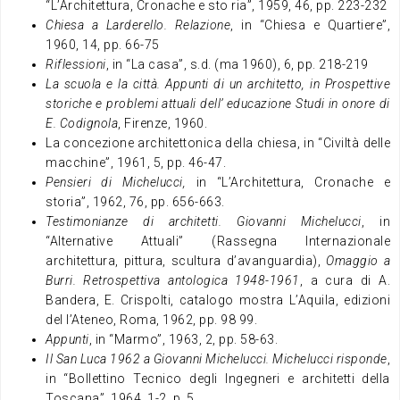
“L’Architettura, Cronache e sto ria”, 1959, 46, pp. 223-232
Chiesa a Larderello. Relazione
, in “Chiesa e Quartiere”,
1960, 14, pp. 66-75
Riflessioni
, in “La casa”, s.d. (ma 1960), 6, pp. 218-219
La scuola e la città. Appunti di un architetto, in Prospettive
storiche e problemi attuali dell’ educazione Studi in onore di
E. Codignola
, Firenze, 1960.
La concezione architettonica della chiesa, in “Civiltà delle
macchine”, 1961, 5, pp. 46-47.
Pensieri di Michelucci,
in “L’Architettura, Cronache e
storia”, 1962, 76, pp. 656-663.
Testimonianze di architetti. Giovanni Michelucci
, in
“Alternative Attuali” (Rassegna Internazionale
architettura, pittura, scultura d’avanguardia),
Omaggio a
Burri. Retrospettiva antologica 1948-1961
, a cura di A.
Bandera, E. Crispolti, catalogo mostra L’Aquila, edizioni
del l’Ateneo, Roma, 1962, pp. 98 99.
Appunti
, in “Marmo”, 1963, 2, pp. 58-63.
Il San Luca 1962 a Giovanni Michelucci. Michelucci risponde
,
in “Bollettino Tecnico degli Ingegneri e architetti della
Toscana”, 1964, 1-2, p. 5.