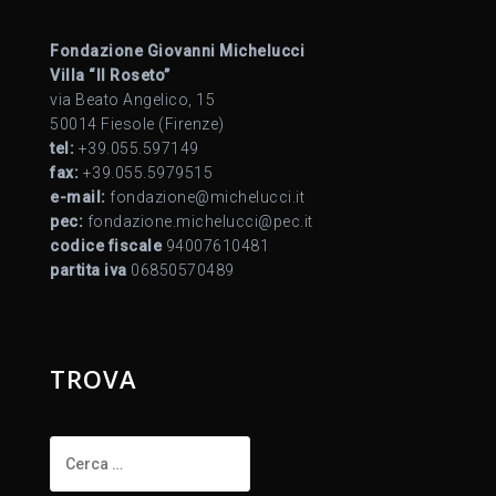
Fondazione Giovanni Michelucci
Villa “Il Roseto”
via Beato Angelico, 15
50014 Fiesole (Firenze)
tel:
+39.055.597149
fax:
+39.055.5979515
e-mail:
fondazione@michelucci.it
pec:
fondazione.michelucci@pec.it
codice fiscale
94007610481
partita iva
06850570489
TROVA
Ricerca
per: