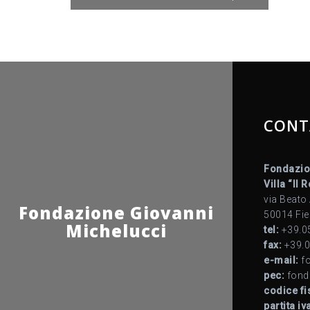
articoli
o
k
CONT
Fondazio
Villa “Il 
via Beato
Fondazione Giovanni
50014 Fie
Michelucci
tel:
+39.0
fax:
+39.0
e-mail:
fo
pec:
fond
codice fi
partita iv