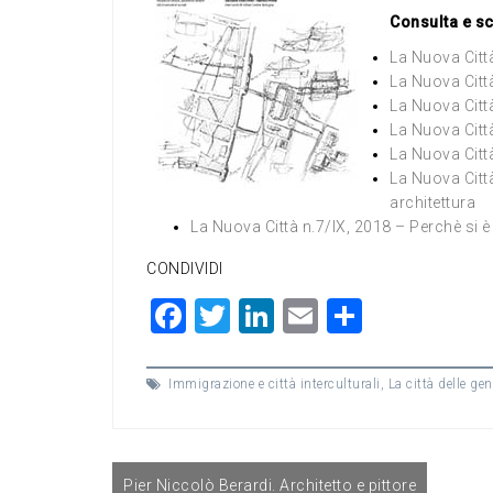
Consulta e sc
La Nuova Città
La Nuova Città
La Nuova Città
La Nuova Città
La Nuova Citt
La Nuova Città
architettura
La Nuova Città n.7/IX, 2018 – Perchè si è r
CONDIVIDI
F
T
Li
E
C
a
wi
n
m
o
c
tt
ke
ai
n
Immigrazione e città interculturali
,
La città delle ge
e
er
dI
l
di
b
n
vi
Navigazione
o
di
Pier Niccolò Berardi. Architetto e pittore