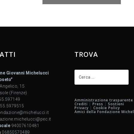
ATTI
TROVA
Ricerca
ne Giovanni Michelucci
per:
Roseto”
 Angelico, 15
sole (Firenze)
55.597149
Amministrazione trasparente
Crediti
|
Press
|
Sostieni
55.5979515
Privacy
|
Cookie Policy
Amici della Fondazione Michel
ndazione@michelucci.it
azione.michelucci@pec.it
scale
94007610481
a
06850570489