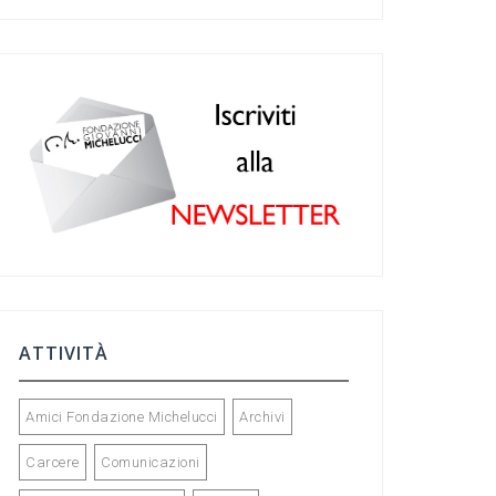
c
a
ke
tt
e
gr
dI
er
b
a
n
o
m
o
k
ATTIVITÀ
Amici Fondazione Michelucci
Archivi
Carcere
Comunicazioni