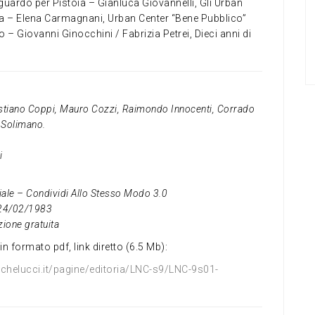
sguardo per Pistoia – Gianluca Giovannelli, Gli Urban
a – Elena Carmagnani, Urban Center “Bene Pubblico”
 – Giovanni Ginocchini / Fabrizia Petrei, Dieci anni di
istiano Coppi, Mauro Cozzi, Raimondo Innocenti, Corrado
a Solimano.
i
le – Condividi Allo Stesso Modo 3.0
l 24/02/1983
zione gratuita
in formato pdf, link diretto (6.5 Mb):
chelucci.it/pagine/editoria/LNC-s9/LNC-9s01-