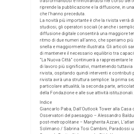
trasformandosi e rinnovandosi nel corso del te
riprende la pubblicazione e la diffusione, in una
che l’hanno preceduta.
La novità più importante è che la rivista verrà 
studiosi, gli operatori sociali (e anche i sempl
diffusione digitale consentirà una maggiore te
ritmo di due numeri all’anno, che speriamo più r
snella e maggiormente illustrata. Gli articoli s
di mantenere il necessario equilibrio tra capaci
“La Nuova Città” continuerà a rappresentare le a
di lavoro più significativi, mantenendo tuttavia
rivista, ospitando quindi interventi e contribut
rivista avrà una struttura semplice: la prima 
particolare attualità; la seconda parte, articolat
della Fondazione e alle sue attività istituzionali.
Indice
Giancarlo Paba, Dall’Outlook Tower alla Casa de
Osservatori del paesaggio – Alessandro Balducc
post-metropolitane – Margherita Azzari, L’atlan
Solimano / Sabrina Tosi Cambini, Paradossi ur