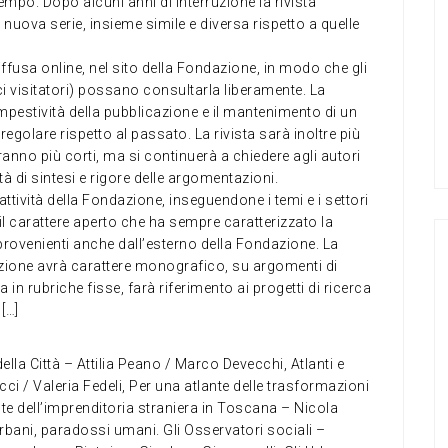
mpo. Dopo alcuni anni di interruzione la rivista
 nuova serie, insieme simile e diversa rispetto a quelle
diffusa online, nel sito della Fondazione, in modo che gli
ici visitatori) possano consultarla liberamente. La
mpestività della pubblicazione e il mantenimento di un
egolare rispetto al passato. La rivista sarà inoltre più
aranno più corti, ma si continuerà a chiedere agli autori
tà di sintesi e rigore delle argomentazioni.
ttività della Fondazione, inseguendone i temi e i settori
 il carattere aperto che ha sempre caratterizzato la
i provenienti anche dall’esterno della Fondazione. La
sezione avrà carattere monografico, su argomenti di
a in rubriche fisse, farà riferimento ai progetti di ricerca
 […]
lla Città – Attilia Peano / Marco Devecchi, Atlanti e
i / Valeria Fedeli, Per una atlante delle trasformazioni
te dell’imprenditoria straniera in Toscana – Nicola
bani, paradossi umani. Gli Osservatori sociali –