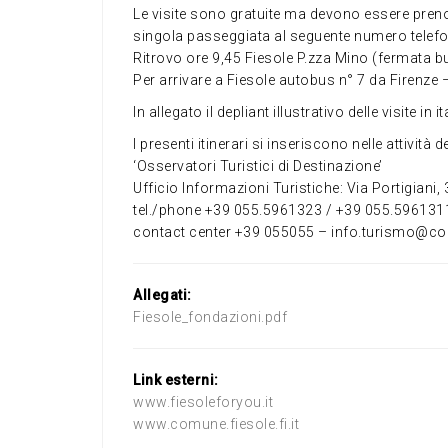
Le visite sono gratuite ma devono essere preno
singola passeggiata al seguente numero telef
Ritrovo ore 9,45 Fiesole P.zza Mino (fermata b
Per arrivare a Fiesole autobus n° 7 da Firenze
In allegato il depliant illustrativo delle visite in 
I presenti itinerari si inseriscono nelle attività
‘Osservatori Turistici di Destinazione’
Ufficio Informazioni Turistiche: Via Portigiani,
tel./phone +39 055.5961323 / +39 055.596131
contact center +39 055055 – info.turismo@comu
Allegati:
Fiesole_fondazioni.pdf
Link esterni:
www.fiesoleforyou.it
www.comune.fiesole.fi.it