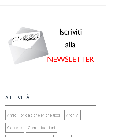
c
a
ke
tt
e
gr
dI
er
b
a
n
o
m
o
k
ATTIVITÀ
Amici Fondazione Michelucci
Archivi
Carcere
Comunicazioni