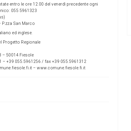
tate entro le ore 12.00 del venerdì precedente ogni
onico: 055 5961323
us)
 – P.zza San Marco
italiano ed inglese.
 del Progetto Regionale
 3 – 50014 Fiesole
1 – +39 055.5961256 / fax +39 055.5961312
ne.fiesole.fi.it – www.comune.fiesole.fi.it