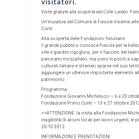
visitatori.
Visite gratuite alla scoperta del Colle Lunato: Fon
Un’iniziativa del Comune di Fiesole insieme al
Conti.
Alla scoperta delle Fondazioni fiesolane
Il grande pubblico conosce Fiesole per la belle
ville e giardini rigogliosi, per il fascino del te
panorami mozzafiato, ma sono in pochi a sapere 
culturali italiane e stranieri sparse nel suo ter
aggiungere un ulteriore importante elemento al
patrimonio.
Programma:
Fondazione Giovanni Michelucci – 6 e 20 otto
Fondazione Primo Conti – 13 e 27 ottobre 201
>>ATTENZIONE: la visita alla Fondazione Miche
inagibilità di alcuni locali per lavori urgenti; l
20.10.2012
INFORMAZIONI E PRENOTAZIONI