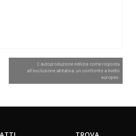
L’autoproduzione edilizia come risposta
all’esclusione abitativa; un confronto a livello
europeo.
ATTI
TROVA