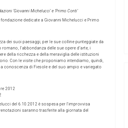
dazioni ‘Giovanni Michelucci’ e ‘Primo Conti’
le fondazione dedicate a Giovanni Michelucci e Primo
zza dei suoi paesaggi, per le sue colline punteggiate da
atro romano, l’abbondanza delle sue opere d’arte, i
della ricchezza e della meraviglia delle istituzioni
ritorio. Con le visite che proponiamo intendiamo, quindi,
la conoscenza di Fiesole e del suo ampio e variegato
bre 2012
2
lucci del 6.10.2012 è sospesa per l’improvvisa
e prenotazioni saranno trasferite alla giornata del