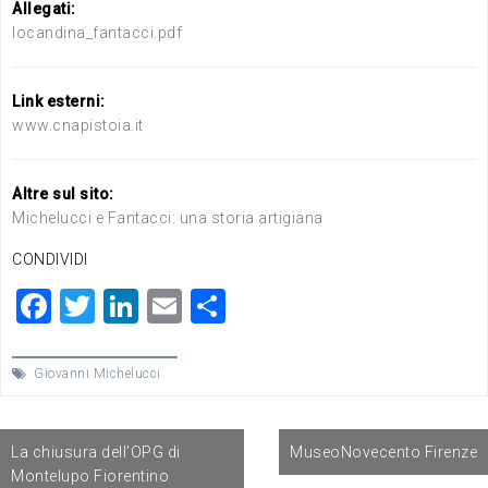
Allegati:
locandina_fantacci.pdf
Link esterni:
www.cnapistoia.it
Altre sul sito:
Michelucci e Fantacci: una storia artigiana
CONDIVIDI
F
T
Li
E
C
a
wi
n
m
o
c
tt
ke
ai
n
Giovanni Michelucci
e
er
dI
l
di
Navigazione
b
n
vi
La chiusura dell’OPG di
MuseoNovecento Firenze
articoli
o
di
Montelupo Fiorentino