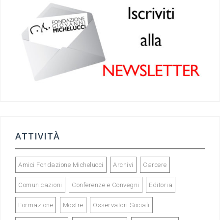
b
a
n
o
m
o
k
ATTIVITÀ
Amici Fondazione Michelucci
Archivi
Carcere
Comunicazioni
Conferenze e Convegni
Editoria
Formazione
Mostre
Osservatori Sociali