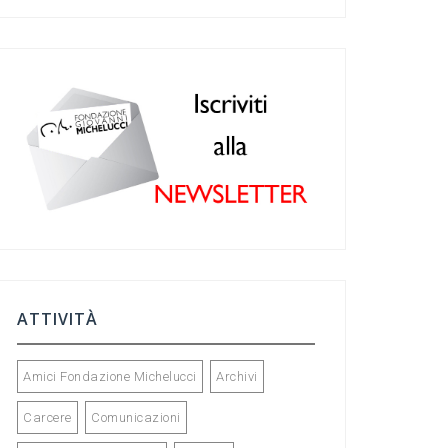
c
a
ke
tt
e
gr
dI
er
b
a
n
o
m
o
k
ATTIVITÀ
Amici Fondazione Michelucci
Archivi
Carcere
Comunicazioni