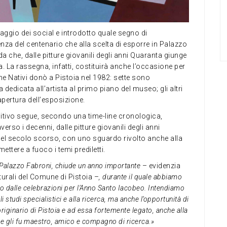
uaggio dei social e introdotto quale segno di
renza del centenario che alla scelta di esporre in Palazzo
 che, dalle pitture giovanili degli anni Quaranta giunge
. La rassegna, infatti, costituirà anche l’occasione per
che Nativi donò a Pistoia nel 1982: sette sono
edicata all’artista al primo piano del museo; gli altri
 apertura dell’esposizione.
itivo segue, secondo una time-line cronologica,
averso i decenni, dalle pitture giovanili degli anni
del secolo scorso, con uno sguardo rivolto anche alla
ttere a fuoco i temi prediletti.
 a Palazzo Fabroni, chiude un anno importante
– evidenzia
turali del Comune di Pistoia –
, durante il quale abbiamo
ato dalle celebrazioni per l’Anno Santo Iacobeo. Intendiamo
 studi specialistici e alla ricerca, ma anche l’opportunità di
iginario di Pistoia e ad essa fortemente legato, anche alla
he gli fu maestro, amico e compagno di ricerca.»