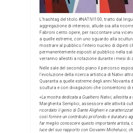
L’hashtag del titolo #NATIVI100, tratto dal ling
aggregazione di interessi, allude sia alla ricor
Fabroni cento opere, per raccontare una vicenda
a quelle estreme, con uno sguardo alla scultura
mostrare al pubblico l’intero nucleo di dipinti 
permanentemente esposti al pubblico nella sala d
verranno allestiti a rotazione durante i mesi di
Nelle sale del secondo piano il percorso espos
l’evoluzione della ricerca artistica di Nativi attr
Quaranta a quelle estreme degli anni Novanta 
scultura e con divagazioni che consentono di me
«La mostra dedicata a Gualtiero Nativi, allestita
Margherita Semplici, assessore alle attività cul
ricordato il genio di Dante Alighieri e caratterizz
così fornire un contributo profondo e duraturo agli
far meglio conoscere questo importante artista, or
luce del suo rapporto con Giovanni Michelucci, c