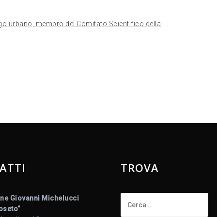
ogo urbano, membro del Comitato Scientifico della
ATTI
TROVA
Ricerca
ne Giovanni Michelucci
per:
Roseto”