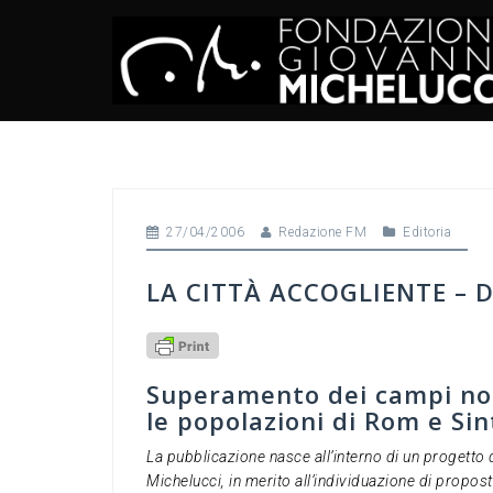
Skip
to
content
27/04/2006
Redazione FM
Editoria
LA CITTÀ ACCOGLIENTE – 
Superamento dei campi nom
le popolazioni di Rom e Sin
La pubblicazione nasce all’interno di un progetto 
Michelucci, in merito all’individuazione di propos