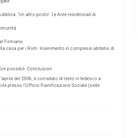
rgate
ubblica. ‘Un altro posto’. Le Aree residenziali di
comunità
tel Firmiano
la casa per i Rom. Inserimento in complessi abitativi di
oni possibili. Conclusioni
prile del 2006, è corredato di testo in tedesco a
bile presso l’Ufficio Pianificazione Sociale (sede