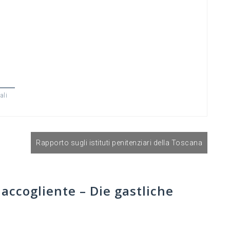
ali
Rapporto sugli istituti penitenziari della Toscana
 accogliente – Die gastliche