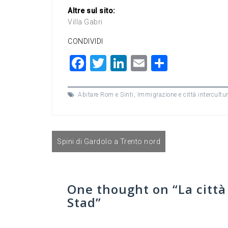
Altre sul sito:
Villa Gabri
CONDIVIDI
F
T
Li
E
C
a
wi
n
m
o
c
tt
ke
ai
n
Abitare Rom e Sinti
,
Immigrazione e città intercultur
e
er
dI
l
di
b
n
vi
Navigazione
o
di
Spini di Gardolo a Trento nord
articoli
o
k
One thought on “
La città
Stad
”