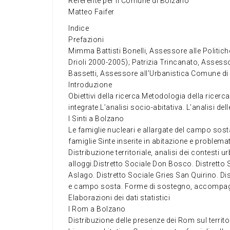
Referente per il Comune di Bolzano
Matteo Faifer
Indice
Prefazioni
Mimma Battisti Bonelli, Assessore alle Politic
Drioli 2000-2005); Patrizia Trincanato, Assessor
Bassetti, Assessore all’Urbanistica Comune d
Introduzione
Obiettivi della ricerca.Metodologia della ricerc
integrate.L’analisi socio-abitativa. L’analisi dell
I Sinti a Bolzano
Le famiglie nucleari e allargate del campo sosta
famiglie Sinte inserite in abitazione e problema
Distribuzione territoriale, analisi dei contesti 
alloggi.Distretto Sociale Don Bosco. Distretto 
Aslago. Distretto Sociale Gries San Quirino. Di
e campo sosta. Forme di sostegno, accompagna
Elaborazioni dei dati statistici
I Rom a Bolzano
Distribuzione delle presenze dei Rom sul territor