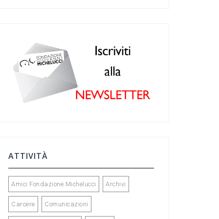
c
a
ke
tt
e
gr
dI
er
b
a
n
o
m
o
k
ATTIVITÀ
Amici Fondazione Michelucci
Archivi
Carcere
Comunicazioni