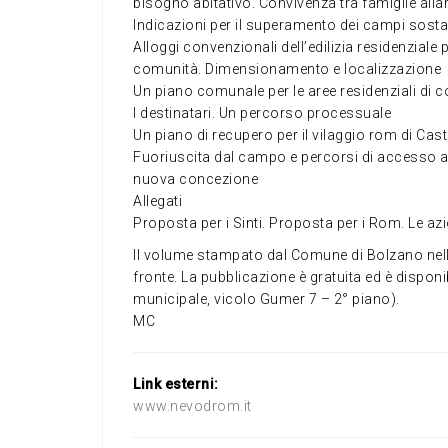
bisogno abitativo. Convivenza tra famiglie alla
Indicazioni per il superamento dei campi sosta
Alloggi convenzionali dell’edilizia residenziale p
comunità. Dimensionamento e localizzazione
Un piano comunale per le aree residenziali di 
I destinatari. Un percorso processuale
Un piano di recupero per il vilaggio rom di Cas
Fuoriuscita dal campo e percorsi di accesso al
nuova concezione
Allegati
Proposta per i Sinti. Proposta per i Rom. Le azi
Il volume stampato dal Comune di Bolzano nell’a
fronte. La pubblicazione è gratuita ed è disponi
municipale, vicolo Gumer 7 – 2° piano).
MC
Link esterni:
www.nevodrom.it