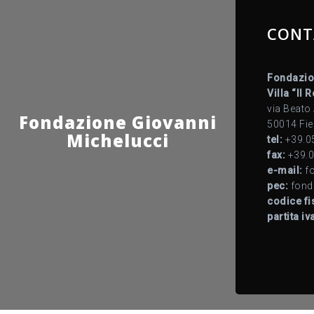
CONT
Fondazio
Villa “Il 
via Beato
Fondazione Giovanni
50014 Fie
Michelucci
tel:
+39.0
fax:
+39.0
e-mail:
fo
pec:
fond
codice fi
partita iv