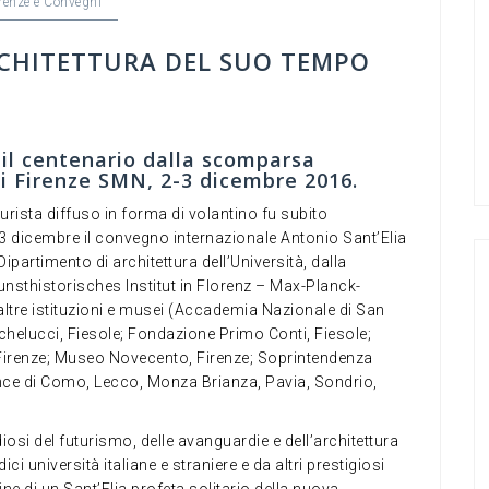
renze e Convegni
RCHITETTURA DEL SUO TEMPO
il centenario dalla scomparsa
 di Firenze SMN, 2-3 dicembre 2016.
turista diffuso in forma di volantino fu subito
 e 3 dicembre il convegno internazionale Antonio Sant’Elia
ipartimento di architettura dell’Università, dalla
Kunsthistorisches Institut in Florenz – Max-Planck-
altre istituzioni e musei (Accademia Nazionale di San
lucci, Fiesole; Fondazione Primo Conti, Fiesole;
, Firenze; Museo Novecento, Firenze; Soprintendenza
ince di Como, Lecco, Monza Brianza, Pavia, Sondrio,
iosi del futurismo, delle avanguardie e dell’architettura
i università italiane e straniere e da altri prestigiosi
gine di un Sant’Elia profeta solitario della nuova