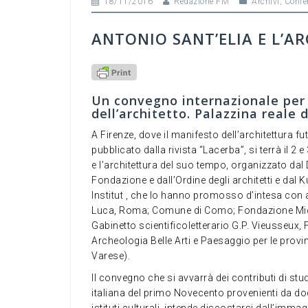
18/11/2016
Redazione FM
Archivi
,
Confe
ANTONIO SANT’ELIA E L’A
Un convegno internazionale per 
dell’architetto. Palazzina reale
A Firenze, dove il manifesto dell’architettura fu
pubblicato dalla rivista “Lacerba”, si terrà il 2
e l’architettura del suo tempo, organizzato dal D
Fondazione e dall’Ordine degli architetti e dal 
Institut , che lo hanno promosso d’intesa con 
Luca, Roma; Comune di Como; Fondazione Miche
Gabinetto scientificoletterario G.P. Vieusseux
Archeologia Belle Arti e Paesaggio per le prov
Varese).
Il convegno che si avvarrà dei contributi di stud
italiana del primo Novecento provenienti da dodic
istituti culturali, intende discostarsi dall’imma