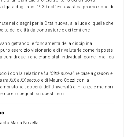
 divulgata dagli anni 1930 dall’entusiastica promozione di
ute nei disegni per la Città nuova, alla luce di quelle che
ita delle città da contrastare e dei temi che
avano gettando le fondamenta della disciplina
l puro esercizio visionario e di rivalutarle come risposte
d alcuni di quelli che erano stati individuati come i mali da
Godoli con la relazione
La “Città nuova”, le case a gradoni e
a tra XIX e XX secolo
e di Mauro Cozzi con la
rambi storici, docenti dell’Università di Firenze e membri
sempre impegnati su questi temi.
po
Santa Maria Novella