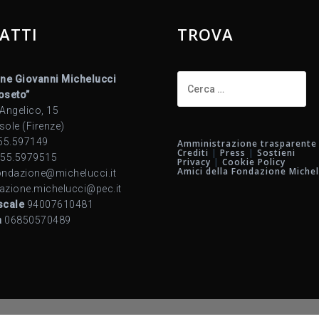
ATTI
TROVA
Ricerca
ne Giovanni Michelucci
per:
Roseto”
 Angelico, 15
sole (Firenze)
55.597149
Amministrazione trasparente
Crediti
|
Press
|
Sostieni
55.5979515
Privacy
|
Cookie Policy
Amici della Fondazione Michel
ndazione@michelucci.it
azione.michelucci@pec.it
scale
94007610481
a
06850570489