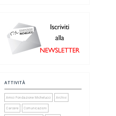
c
a
ke
tt
e
gr
dI
er
b
a
n
o
m
o
k
ATTIVITÀ
Amici Fondazione Michelucci
Archivi
Carcere
Comunicazioni