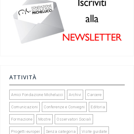
o
m
o
k
ATTIVITÀ
Amici Fondazione Michelucci
Archivi
Carcere
Comunicazioni
Conferenze e Convegni
Editoria
Formazione
Mostre
Osservatori Sociali
Progetti europei
Senza categoria
Visite guidate