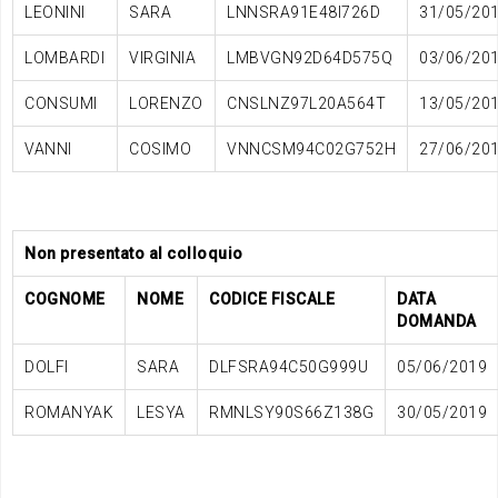
LEONINI
SARA
LNNSRA91E48I726D
31/05/20
LOMBARDI
VIRGINIA
LMBVGN92D64D575Q
03/06/20
CONSUMI
LORENZO
CNSLNZ97L20A564T
13/05/20
VANNI
COSIMO
VNNCSM94C02G752H
27/06/20
Non presentato al colloquio
COGNOME
NOME
CODICE FISCALE
DATA
DOMANDA
DOLFI
SARA
DLFSRA94C50G999U
05/06/2019
ROMANYAK
LESYA
RMNLSY90S66Z138G
30/05/2019