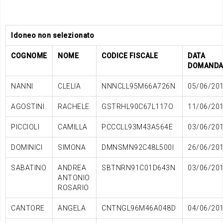
Idoneo non selezionato
COGNOME
NOME
CODICE FISCALE
DATA
DOMAND
NANNI
CLELIA
NNNCLL95M66A726N
05/06/20
AGOSTINI
RACHELE
GSTRHL90C67L117O
11/06/20
PICCIOLI
CAMILLA
PCCCLL93M43A564E
03/06/20
DOMINICI
SIMONA
DMNSMN92C48L500I
26/06/20
SABATINO
ANDREA
SBTNRN91C01D643N
03/06/20
ANTONIO
ROSARIO
CANTORE
ANGELA
CNTNGL96M46A048D
04/06/20