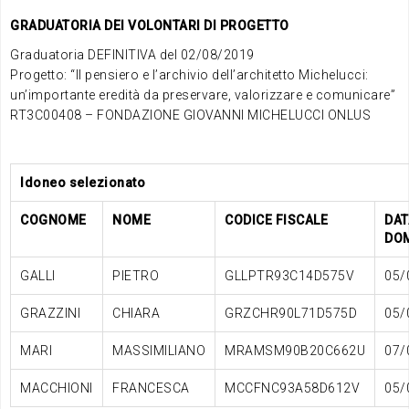
GRADUATORIA DEI VOLONTARI DI PROGETTO
Graduatoria DEFINITIVA del 02/08/2019
Progetto: “Il pensiero e l’archivio dell’architetto Michelucci:
un’importante eredità da preservare, valorizzare e comunicare”
RT3C00408 – FONDAZIONE GIOVANNI MICHELUCCI ONLUS
Idoneo selezionato
COGNOME
NOME
CODICE FISCALE
DAT
DO
GALLI
PIETRO
GLLPTR93C14D575V
05/
GRAZZINI
CHIARA
GRZCHR90L71D575D
05/
MARI
MASSIMILIANO
MRAMSM90B20C662U
07/
MACCHIONI
FRANCESCA
MCCFNC93A58D612V
05/