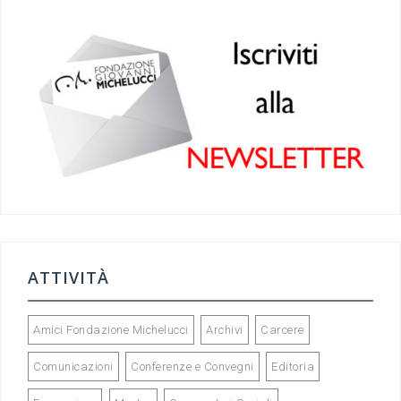
e
gr
dI
er
b
a
n
o
m
o
k
ATTIVITÀ
Amici Fondazione Michelucci
Archivi
Carcere
Comunicazioni
Conferenze e Convegni
Editoria