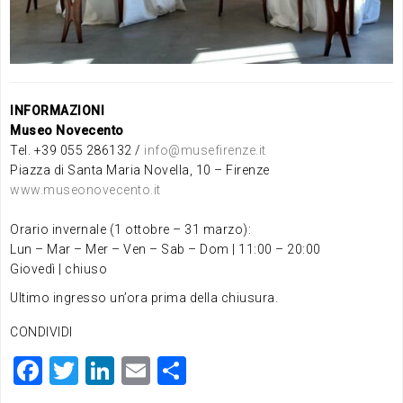
INFORMAZIONI
Museo Novecento
Tel. +39 055 286132 /
info@musefirenze.it
Piazza di Santa Maria Novella, 10 – Firenze
www.museonovecento.it
Orario invernale (1 ottobre – 31 marzo):
Lun – Mar – Mer – Ven – Sab – Dom | 11:00 – 20:00
Giovedì | chiuso
Ultimo ingresso un’ora prima della chiusura.
CONDIVIDI
F
T
Li
E
C
a
wi
n
m
o