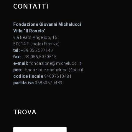
CONTATTI
Fondazione Giovanni Michelucci
Villa “Il Roseto”
via Beato Angelico, 15
50014 Fiesole (Firenze)
tel:
+39.055.597149
fax:
+39.055.5979515
e-mail:
fondazione@michelucci.it
pec:
fondazione.michelucci@pec.it
codice fiscale
94007610481
partita iva
06850570489
TROVA
Ricerca