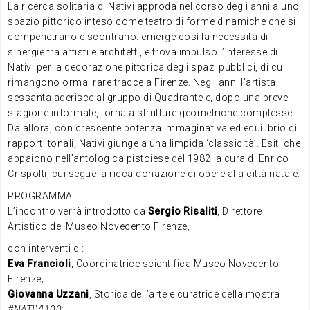
La ricerca solitaria di Nativi approda nel corso degli anni a uno
spazio pittorico inteso come teatro di forme dinamiche che si
compenetrano e scontrano: emerge così la necessità di
sinergie tra artisti e architetti, e trova impulso l’interesse di
Nativi per la decorazione pittorica degli spazi pubblici, di cui
rimangono ormai rare tracce a Firenze. Negli anni l’artista
sessanta aderisce al gruppo di Quadrante e, dopo una breve
stagione informale, torna a strutture geometriche complesse.
Da allora, con crescente potenza immaginativa ed equilibrio di
rapporti tonali, Nativi giunge a una limpida ‘classicità’. Esiti che
appaiono nell’antologica pistoiese del 1982, a cura di Enrico
Crispolti, cui segue la ricca donazione di opere alla città natale.
PROGRAMMA
L’incontro verrà introdotto da
Sergio Risaliti
, Direttore
Artistico del Museo Novecento Firenze,
con interventi di:
Eva Francioli
, Coordinatrice scientifica Museo Novecento
Firenze;
Giovanna Uzzani
, Storica dell’arte e curatrice della mostra
#NATIVI100
;