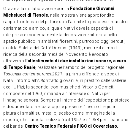
Grazie alla collaborazione con la
Fondazione Giovanni
Michelucci di Fiesole
, nella mostra viene approfondito il
rapporto intenso del pittore con l’architetto pistoiese, maestro
carismatico e amico, al quale Nativi deve la capacità di
interpretare modernamente la decorazione pittorica nello
spazio pubblico in ambienti fiorentini, purtroppo oggi perduti,
quali la Saletta del Caffè Donnini (1949); mentre il clima di
ricerca della seconda metà del Novecento è evocato
attraverso
l’allestimento di due installazioni sonore, a cura
di Tempo Reale
, realizzate nell’ambito del progetto regionale
Toscanaincontemporanea2021
: la prima diffonde la voce di
Nativi intorno all’
Autoritratto
giovanile, in prestito dalle Gallerie
degli Uffizi; la seconda, con musiche di Vittorio Gelmetti
composte nel 1960, rimanda all’interesse di Nativi per
l’indagine sonora. Sempre all’interno dell’esposizione pistoiese
e documentato nel catalogo, è presente l’inedito fregio in
pittura di smalti su metallo, scelto come immagine della
mostra, che l’artista realizzò fra il 1957 e il 1958 per il bancone
del bar del
Centro Tecnico Federale FIGC di Coverciano.