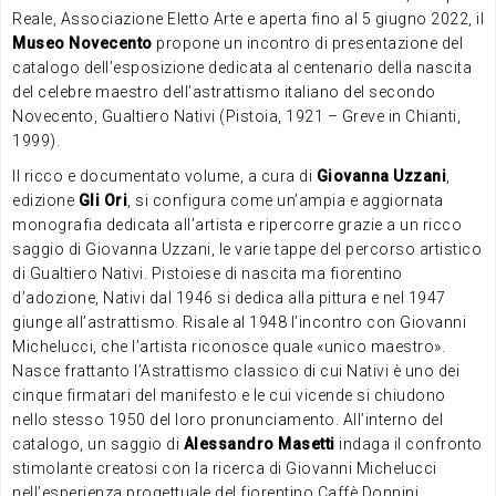
Reale, Associazione Eletto Arte e aperta fino al 5 giugno 2022, il
Museo Novecento
propone un incontro di presentazione del
catalogo dell’esposizione dedicata al centenario della nascita
del celebre maestro dell’astrattismo italiano del secondo
Novecento, Gualtiero Nativi (Pistoia, 1921 – Greve in Chianti,
1999).
Il ricco e documentato volume, a cura di
Giovanna Uzzani
,
edizione
Gli Ori
, si configura come un’ampia e aggiornata
monografia dedicata all’artista e ripercorre grazie a un ricco
saggio di Giovanna Uzzani, le varie tappe del percorso artistico
di Gualtiero Nativi. Pistoiese di nascita ma fiorentino
d’adozione, Nativi dal 1946 si dedica alla pittura e nel 1947
giunge all’astrattismo. Risale al 1948 l’incontro con Giovanni
Michelucci, che l’artista riconosce quale «unico maestro».
Nasce frattanto l’Astrattismo classico di cui Nativi è uno dei
cinque firmatari del manifesto e le cui vicende si chiudono
nello stesso 1950 del loro pronunciamento. All’interno del
catalogo, un saggio di
Alessandro Masetti
indaga il confronto
stimolante creatosi con la ricerca di Giovanni Michelucci
nell’esperienza progettuale del fiorentino Caffè Donnini.