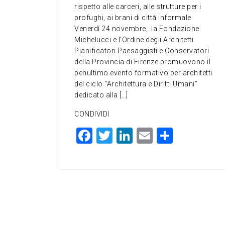
rispetto alle carceri, alle strutture per i
profughi, ai brani di città informale.
Venerdì 24 novembre, la Fondazione
Michelucci e l’Ordine degli Architetti
Pianificatori Paesaggisti e Conservatori
della Provincia di Firenze promuovono il
penultimo evento formativo per architetti
del ciclo “Architettura e Diritti Umani”
dedicato alla […]
CONDIVIDI
F
T
Li
E
C
a
wi
n
m
o
c
tt
ke
ai
n
e
er
dI
l
di
b
n
vi
o
di