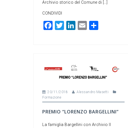
Archivio storico del Comune di […]
CONDIVIDI
F
T
Li
E
C
a
wi
n
m
o
c
tt
ke
ai
n
e
er
dI
l
di
b
n
vi
o
di
o
k
20/11/2018
Alessandro Masetti
Formazione
PREMIO “LORENZO BARGELLINI”
La famiglia Bargellini con Archivio Il