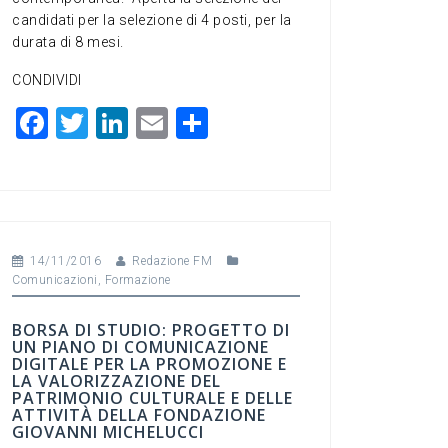
candidati per la selezione di 4 posti, per la
durata di 8 mesi.
CONDIVIDI
F
T
Li
E
C
a
wi
n
m
o
c
tt
ke
ai
n
e
er
dI
l
di
b
n
vi
14/11/2016
Redazione FM
o
di
Comunicazioni
,
Formazione
o
BORSA DI STUDIO: PROGETTO DI
k
UN PIANO DI COMUNICAZIONE
DIGITALE PER LA PROMOZIONE E
LA VALORIZZAZIONE DEL
PATRIMONIO CULTURALE E DELLE
ATTIVITÀ DELLA FONDAZIONE
GIOVANNI MICHELUCCI