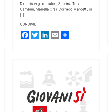
Dimitris Argiropoulos, Sabrina Tosi
Cambini, Mariella Orsi, Corrado Marcetti, si
[…]
CONDIVIDI
F
T
Li
E
C
a
wi
n
m
o
c
tt
ke
ai
n
e
er
dI
l
di
b
n
vi
o
di
o
k