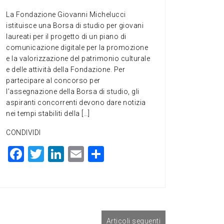
La Fondazione Giovanni Michelucci
istituisce una Borsa di studio per giovani
laureati per il progetto di un piano di
comunicazione digitale per la promozione
e la valorizzazione del patrimonio culturale
e delle attività della Fondazione. Per
partecipare al concorso per
l’assegnazione della Borsa di studio, gli
aspiranti concorrenti devono dare notizia
nei tempi stabiliti della […]
CONDIVIDI
F
T
Li
E
C
a
wi
n
m
o
c
tt
ke
ai
n
e
er
dI
l
di
b
n
vi
Articoli seguenti