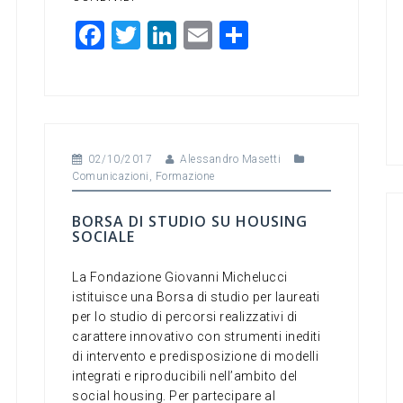
F
T
Li
E
C
a
wi
n
m
o
c
tt
ke
ai
n
e
er
dI
l
di
b
n
vi
02/10/2017
Alessandro Masetti
o
di
Comunicazioni
,
Formazione
o
BORSA DI STUDIO SU HOUSING
k
SOCIALE
La Fondazione Giovanni Michelucci
istituisce una Borsa di studio per laureati
per lo studio di percorsi realizzativi di
carattere innovativo con strumenti inediti
di intervento e predisposizione di modelli
integrati e riproducibili nell’ambito del
social housing. Per partecipare al