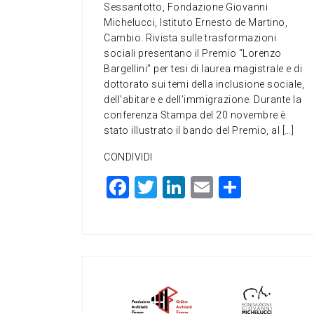
Sessantotto, Fondazione Giovanni
Michelucci, Istituto Ernesto de Martino,
Cambio. Rivista sulle trasformazioni
sociali presentano il Premio “Lorenzo
Bargellini” per tesi di laurea magistrale e di
dottorato sui temi della inclusione sociale,
dell’abitare e dell’immigrazione. Durante la
conferenza Stampa del 20 novembre è
stato illustrato il bando del Premio, al […]
CONDIVIDI
F
T
Li
E
C
a
wi
n
m
o
c
tt
ke
ai
n
e
er
dI
l
di
b
n
vi
o
di