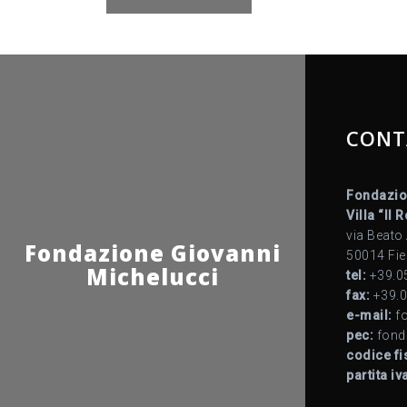
articoli
CONT
Fondazio
Villa “Il 
via Beato
Fondazione Giovanni
50014 Fie
Michelucci
tel:
+39.0
fax:
+39.0
e-mail:
fo
pec:
fond
codice fi
partita iv