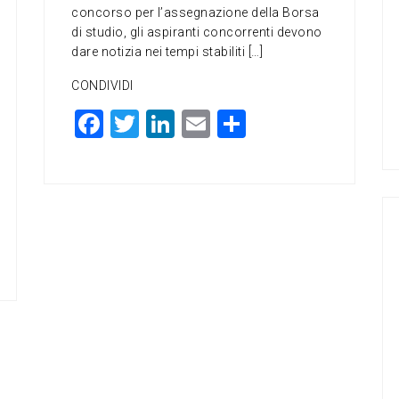
concorso per l’assegnazione della Borsa
di studio, gli aspiranti concorrenti devono
dare notizia nei tempi stabiliti […]
CONDIVIDI
F
T
Li
E
C
a
wi
n
m
o
c
tt
ke
ai
n
e
er
dI
l
di
b
n
vi
o
di
o
k