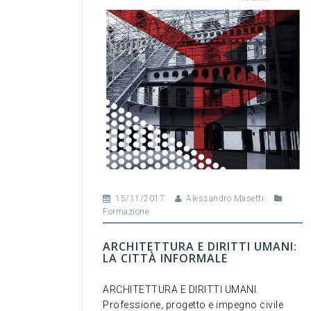
o
k
15/11/2017
Alessandro Masetti
Formazione
ARCHITETTURA E DIRITTI UMANI:
LA CITTÀ INFORMALE
ARCHITETTURA E DIRITTI UMANI.
Professione, progetto e impegno civile