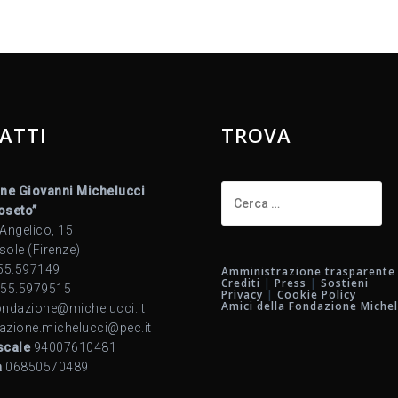
ATTI
TROVA
Ricerca
ne Giovanni Michelucci
per:
Roseto”
 Angelico, 15
sole (Firenze)
55.597149
Amministrazione trasparente
Crediti
|
Press
|
Sostieni
55.5979515
Privacy
|
Cookie Policy
Amici della Fondazione Michel
ndazione@michelucci.it
azione.michelucci@pec.it
scale
94007610481
a
06850570489