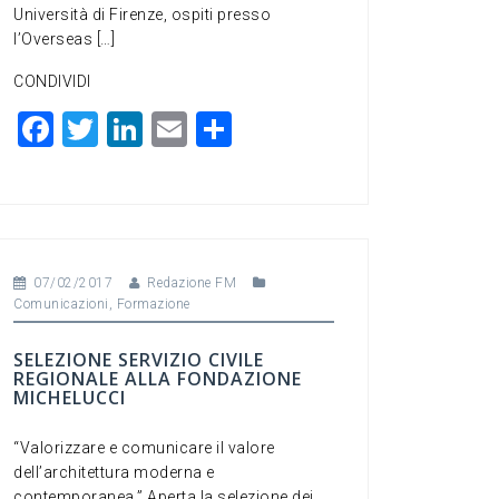
Università di Firenze, ospiti presso
l’Overseas […]
CONDIVIDI
F
T
Li
E
C
a
wi
n
m
o
c
tt
ke
ai
n
e
er
dI
l
di
b
n
vi
07/02/2017
Redazione FM
o
di
Comunicazioni
,
Formazione
o
SELEZIONE SERVIZIO CIVILE
k
REGIONALE ALLA FONDAZIONE
MICHELUCCI
“Valorizzare e comunicare il valore
dell’architettura moderna e
contemporanea.” Aperta la selezione dei